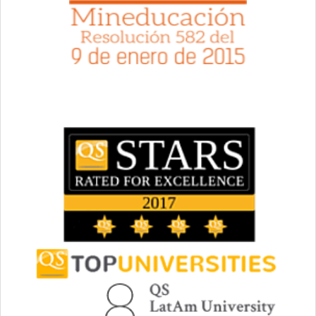
Biomédica
BME IDEA LATAM 2022
Campamento Handcycling -
Biomecánica
¿Qué significa ser IBIO?
Historia IBIO