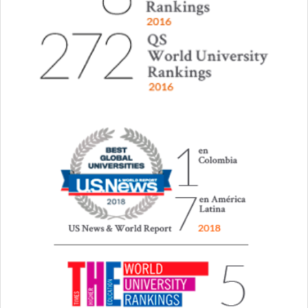
¡Descubre la Ingeniería Biomédica
en Uniandes!