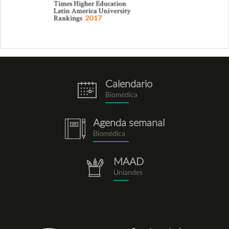
Calendario
eventos.png
Biomédica
Agenda semanal
notebook.png
Biomédica
MAAD
repositorio.png
Uniandes