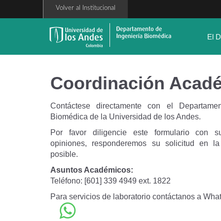
Pasar
Volver al Institucional
al
contenido
principal
El 
Coordinación Acad
Contáctese directamente con el Departamen
Biomédica de la Universidad de los Andes.
Por favor diligencie este formulario con s
opiniones, responderemos su solicitud en l
posible.
Asuntos Académicos:
Teléfono: [601] 339 4949 ext. 1822
Para servicios de laboratorio contáctanos a Wha