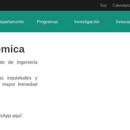
Soy:
Calendari
Departamento
Programas
Investigación
Innova
émica
to de Ingeniería
us inquietudes y
a mayor brevedad
tsApp aquí: