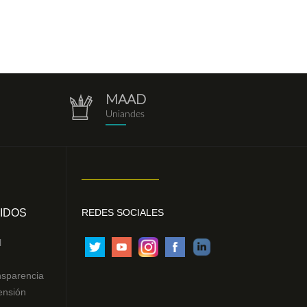
MAAD
repositorio.png
Uniandes
IDOS
REDES SOCIALES
l
nsparencia
ensión