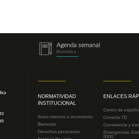
Agenda semanal
notebook.png
Biomédica
NORMATIVIDAD
ENLACES RÁP
INSTITUCIONAL
Centro de españo
49
Actos internos e incremento
Conecta-TE
99
Bienestar
Convivencia y tra
Derechos pecunarios
Emergencias: Ext
0000
Estatuto Docente