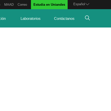
Español
o
MAAD
Correo
Estudia en Uniandes
ción
Laboratorios
Contáctanos