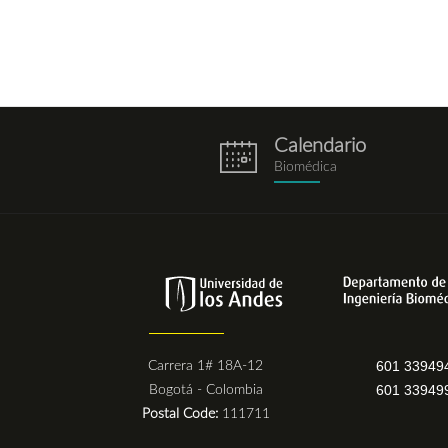
Calendario
eventos.png
Biomédica
601 33949
Carrera 1# 18A-12
601 33949
Bogotá - Colombia
Postal Code:
111711