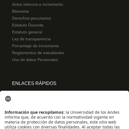
Actos internos e incremento
Bienestar
Derechos pecunarios
Estatuto Docente
Estatuto general
Ley de transparencia
Porcentaje de incremento
Reglamentos de estudiantes
Uso de datos Personales
ENLACES RÁPIDOS
Centro de español
Conecta-TE
Convivencia y transparencia
Emergencias: Extensión 0000
Eventos destacados