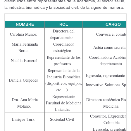
distribuidos entre representantes de la academia, el sector salud,
la industria biomédica y la sociedad civil, de la siguiente manera:
NOMBRE
ROL
CARGO
Directora del
Carolina Muñoz
Convoca el comité
departamento
María Fernanda
Coordinador
Actúa como secretar
Borda
estratégico
Representante de los
Coordinadora Académica
Natalia
Esmeral
profesores
departamento
Representante de la
Egresada, representante 
Industria Biomédica
Daniela Céspedes
(dispositivos, equipos,
Innovative Solutions Spec
etc.…)
Representante
Dra. Ana María
Directora académica Facul
Facultad de Medicina
Molano.
Medicina
Uniandes
Consultor, Expresidente
Enrique Turk
Sociedad Civil
Colombia
Egresada, presidenta d