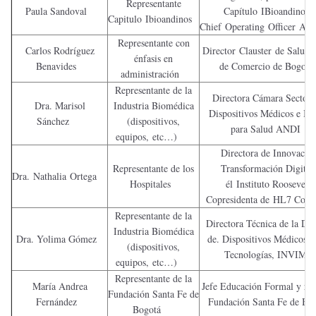
Representante
Paula Sandoval
Capítulo IBioandino
Capitulo Ibioandinos
Chief Operating Officer A
Representante con
Carlos Rodríguez
Director Clauster de Salud
énfasis en
Benavides
de Comercio de Bogo
administración
Representante de la
Directora Cámara Sectori
Dra. Marisol
Industria Biomédica
Dispositivos Médicos e In
Sánchez
(dispositivos,
para Salud ANDI
equipos, etc…)
Directora de Innovació
Representante de los
Transformación Digital
Dra. Nathalia Ortega
Hospitales
él
Instituto Roosevelt
Copresidenta de
HL7 Colo
Representante de la
Directora Técnica de la Dir
Industria Biomédica
Dra. Yolima Gómez
de. Dispositivos Médicos y
(dispositivos,
Tecnologías, INVIM
equipos, etc…)
Representante de la
María Andrea
Jefe Educación Formal y rot
Fundación Santa Fe de
Fernández
Fundación Santa Fe de B
Bogotá