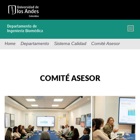
Pasar
al
contenido
principal
/
Departamento
/
Sistema Calidad
/
Comité Asesor
Home
COMITÉ ASESOR