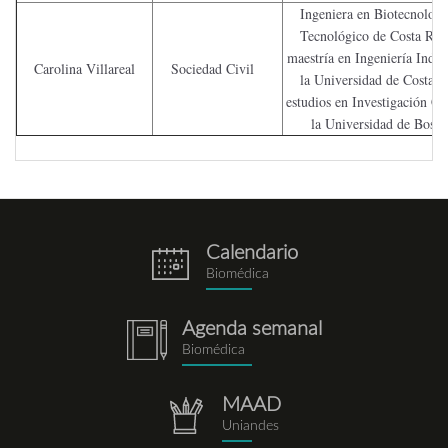
Ingeniera en Biotecnologí
Tecnológico de Costa Ric
maestría en Ingeniería Indust
Carolina Villareal
Sociedad Civil
la Universidad de Costa R
estudios en Investigación Cl
la Universidad de Bost
Calendario
eventos.png
Biomédica
Agenda semanal
notebook.png
Biomédica
MAAD
repositorio.png
Uniandes