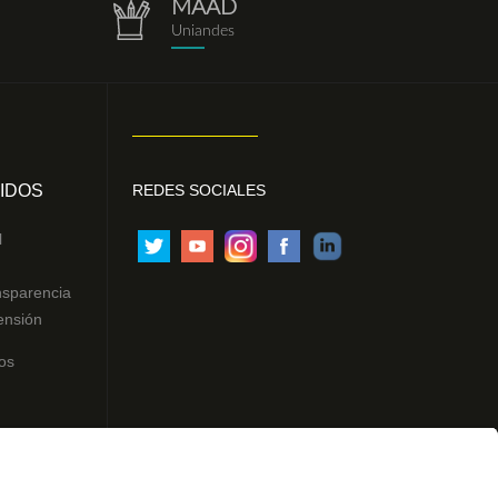
MAAD
repositorio.png
Uniandes
IDOS
REDES SOCIALES
l
nsparencia
ensión
os
ntes