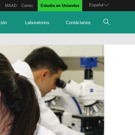
Español
o
MAAD
Correo
Estudia en Uniandes
ción
Laboratorios
Contáctanos