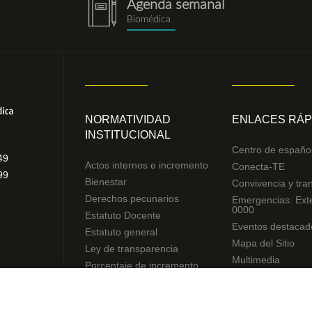
Agenda semanal
notebook.png
Biomédica
NORMATIVIDAD
ENLACES RÁP
INSTITUCIONAL
Centro de españo
49
Actos internos e incremento
Conecta-TE
99
Bienestar
Convivencia y tra
Derechos pecunarios
Emergencias: Ext
0000
Estatuto Docente
Eventos destacad
Estatuto general
Mapa del Sitio
Ley de transparencia
Multimedia
Porcentaje de incremento
Noticias
Reglamentos de estudiantes
Preguntas frecue
Uso de datos Personales