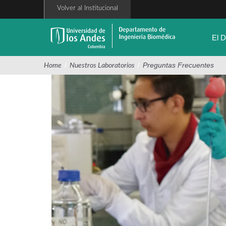
Pasar
Volver al Institucional
al
contenido
principal
El 
/
/
Preguntas Frecuentes
Home
Nuestros Laboratorios