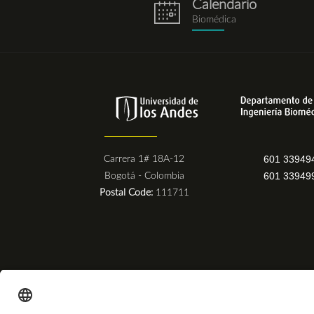
Calendario
eventos.png
Biomédica
601 33949
Carrera 1# 18A-12
601 33949
Bogotá - Colombia
Postal Code:
111711