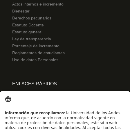
Actos internos e incremento
Bienestar
Derechos pecunarios
Estatuto Docente
Estatuto general
Ley de transparencia
Porcentaje de incremento
Reglamentos de estudiantes
Uso de datos Personales
ENLACES RÁPIDOS
Centro de español
Conecta-TE
Convivencia y transparencia
Emergencias: Extensión 0000
Eventos destacados