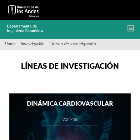
Pasar
al
contenido
principal
/
/
Líneas de investigación
Home
Investigación
LÍNEAS DE INVESTIGACIÓN
DINÁMICA CARDIOVASCULAR
Ver Más