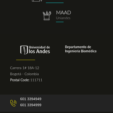
MAAD
repositorio.png
Uniandes
Carrera 1# 18A-12
Bogotá - Colombia
Postal Code:
111711
601 3394949
601 3394999