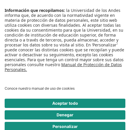
Conecta-TE
Convivencia y transparencia
Emergencias: Extensión 0000
Eventos destacados
Mapa del Sitio
Multimedia
Noticias
Preguntas frecuentes
REDES SOCIALES
Universidad de los Andes | Vigilada Mineducación
Reconocimiento como Universidad: Decreto 1297 del 30 de mayo de 1964.
Reconocimiento personería jurídica: Resolución 28 del 23 de febrero de 1949
Minjusticia.
© - Derechos Reservados Universidad de los Andes