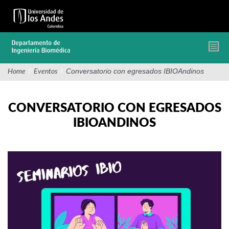
Pasar
al
contenido
principal
/
/
Conversatorio con egresados IBIOAndinos
Home
Eventos
CONVERSATORIO CON EGRESADOS
IBIOANDINOS