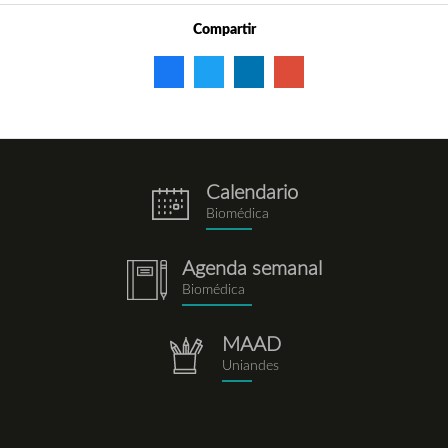
Compartir
Calendario
eventos.png
Biomédica
Agenda semanal
notebook.png
Biomédica
MAAD
repositorio.png
Uniandes