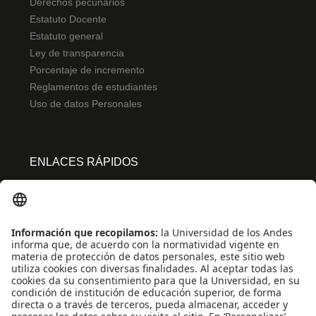
Derechos pecunarios
Estatuto Docente
Estatuto general
Ley de transparencia
Porcentaje de incremento
Reglamentos de estudiantes
Uso de datos Personales
ENLACES RÁPIDOS
Centro de español
Conecta-TE
Convivencia y transparencia
Emergencias: Extensión 0000
Eventos destacados
Mapa del Sitio
Multimedia
Noticias