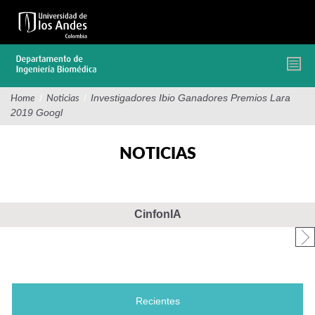
Pasar
al
contenido
principal
/
/
Investigadores Ibio Ganadores Premios Lara
Home
Noticias
2019 Googl
NOTICIAS
CinfonIA
Recientes
(solapa activa)