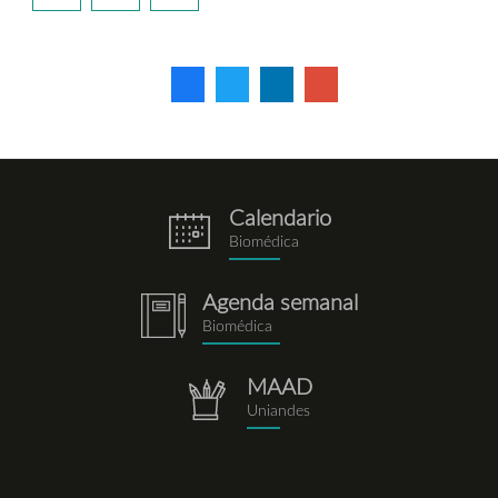
Calendario
eventos.png
Biomédica
Agenda semanal
notebook.png
Biomédica
MAAD
repositorio.png
Uniandes