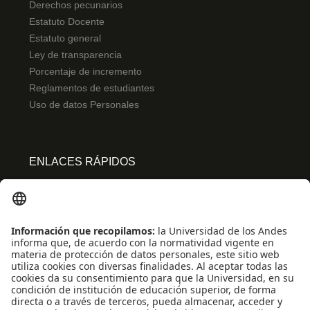
Derechos pecunarios
Estatuto Docente
Estatuto general
Ley de transparencia
Porcentaje de incremento
Reglamentos de estudiantes
Uso de datos Personales
ENLACES RÁPIDOS
Centro de español
Conecta-TE
Convivencia y transparencia
Emergencias: Extensión 0000
Eventos destacados
Mapa del Sitio
Multimedia
Noticias