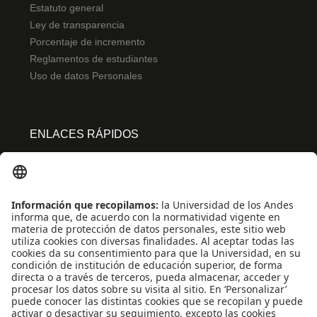
Estatuto general
Ley de transparencia
Porcentaje de incremento
Reglamentos de estudiantes
Uso de datos Personales
ENLACES RÁPIDOS
Centro de español
Conecta-TE
Convivencia y transparencia
Emergencias: Extensión 0000
Eventos destacados
Mapa del Sitio
Multimedia
Noticias
Preguntas frecuentes