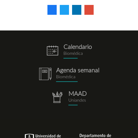
Calendario
eventos.png
Biomédica
Agenda semanal
notebook.png
Biomédica
MAAD
repositorio.png
Uniandes