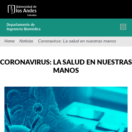
Pasar
al
contenido
principal
/
/
Coronavirus: La salud en nuestras manos
Home
Noticias
CORONAVIRUS: LA SALUD EN NUESTRAS
MANOS