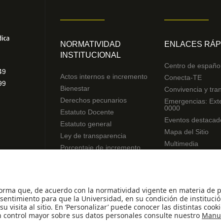
NORMATIVIDAD
ENLACES RÁP
INSTITUCIONAL
Centro de españo
49
Actos internos e incremento
Conecta-TE
99
Bienestar
Convivencia y tra
Derechos pecunarios
Emergencias: Ext
0000
Estatuto Docente
Eventos destacad
Estatuto general
Mapa del Sitio
Ley de transparencia
Multimedia
Porcentaje de incremento
Noticias
Reglamentos de estudiantes
Preguntas frecue
Uso de datos Personales