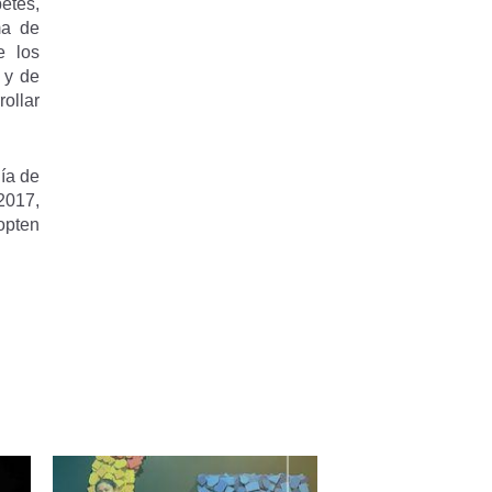
etes,
ma de
e los
 y de
ollar
ía de
2017,
opten