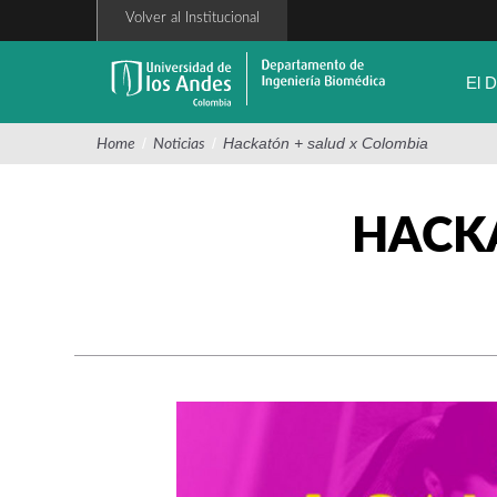
Pasar
Volver al Institucional
al
contenido
principal
El 
/
/
Hackatón + salud x Colombia
Home
Noticias
HACK