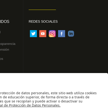
IDOS
REDES SOCIALES
l
nsparencia
ensión
os
ntes