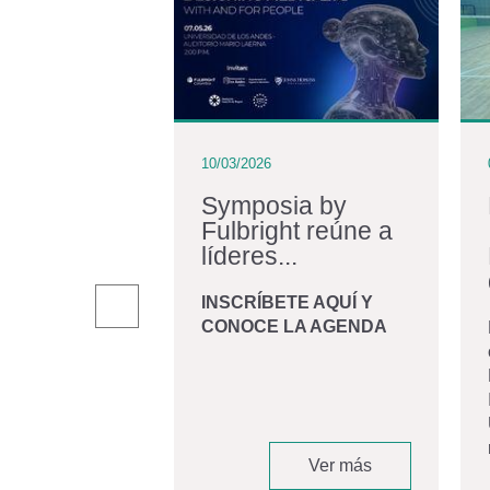
10/03/2026
iraldo:
Symposia by
Fulbright reúne a
iano en
líderes...
r una...
INSCRÍBETE AQUÍ Y
CONOCE LA AGENDA
andro Giraldo
, graduado de
 Biomédica de la
d de los Andes
 convirtió en
Ver más
Ver más