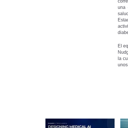
corr
una 
salu
Esta
acti
diabe
El e
Nudg
la c
unos