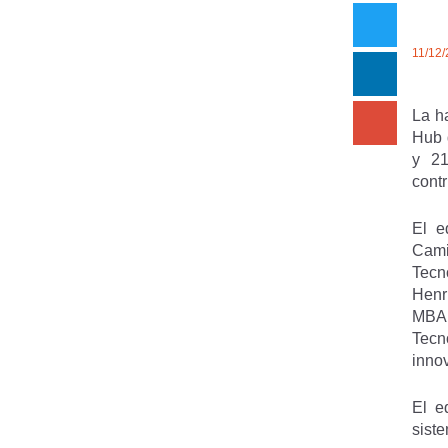
11/12
La h
Hub 
y 21
contr
El e
Cami
Tecn
Henr
MBA 
Tecn
inno
El e
sist