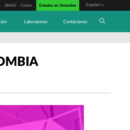
Español
o
MAAD
Correo
Estudia en Uniandes
ción
Laboratorios
Contáctanos
OMBIA