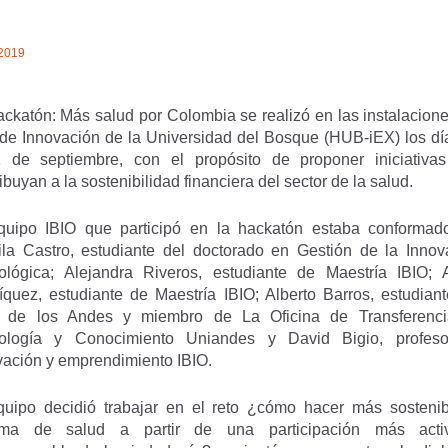
/2019
ackatón: Más salud por Colombia se realizó en las instalacione
de Innovación de la Universidad del Bosque (HUB-iEX) los dí
 de septiembre, con el propósito de proponer iniciativa
ibuyan a la sostenibilidad financiera del sector de la salud.
quipo IBIO que participó en la hackatón estaba conformad
la Castro, estudiante del doctorado en Gestión de la Innov
ológica; Alejandra Riveros, estudiante de Maestría IBIO; 
íquez, estudiante de Maestría IBIO; Alberto Barros, estudiant
de los Andes y miembro de La Oficina de Transferenc
ología y Conocimiento Uniandes y David Bigio, profes
vación y emprendimiento IBIO.
quipo decidió trabajar en el reto ¿cómo hacer más sostenib
ema de salud a partir de una participación más act