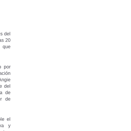
s del
as 20
s que
o por
ación
Angie
e del
ia de
or de
le el
iva y