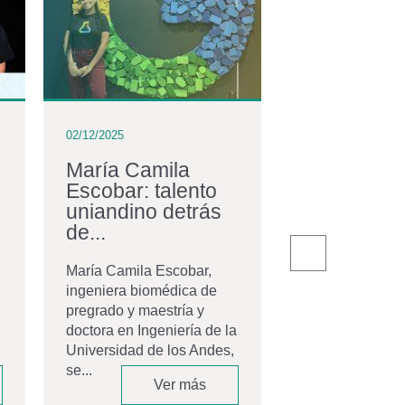
02/12/2025
02/12/2025
María Camila
La comuni
Escobar: talento
egresados
uniandino detrás
con nuevos
de...
El pasado 20 de
la Universidad 
María Camila Escobar,
Andes celebró 
ingeniera biomédica de
ceremonia de gr
pregrado y maestría y
Movistar Arena,
doctora en Ingeniería de la
espacio que...
Universidad de los Andes,
se...
Ver más
V