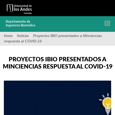
Pasar
al
contenido
principal
/
/
Proyectos IBIO presentados a Minciencias
Home
Noticias
respuesta al COVID-19
PROYECTOS IBIO PRESENTADOS A
MINCIENCIAS RESPUESTA AL COVID-19