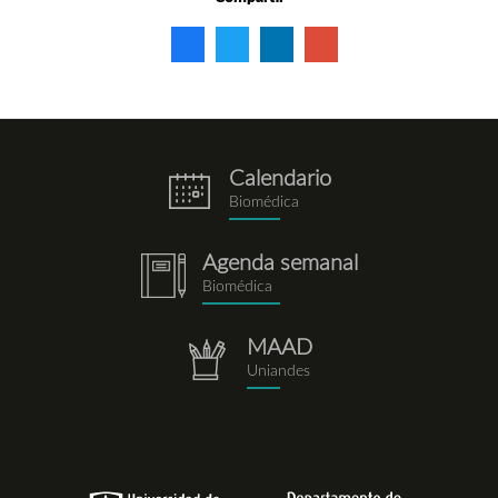
Calendario
eventos.png
Biomédica
Agenda semanal
notebook.png
Biomédica
MAAD
repositorio.png
Uniandes