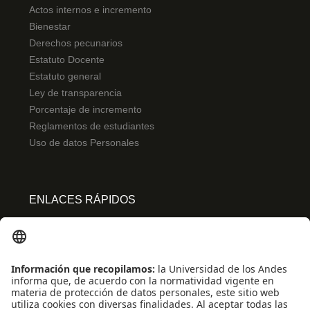
Actos internos e incremento
Bienestar
Derechos pecunarios
Estatuto Docente
Estatuto general
Ley de transparencia
Porcentaje de incremento
Reglamentos de estudiantes
Uso de datos Personales
ENLACES RÁPIDOS
Centro de español
Conecta-TE
Convivencia y transparencia
Emergencias: Extensión 0000
Eventos destacados