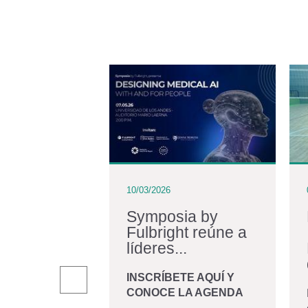
10/03/2026
iraldo:
Symposia by
Fulbright reúne a
iano en
líderes...
r una...
INSCRÍBETE AQUÍ Y
CONOCE LA AGENDA
andro Giraldo