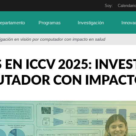
Soy:
Calendari
Departamento
Programas
Investigación
Innova
igación en visión por computador con impacto en salud
EN ICCV 2025: INVES
TADOR CON IMPACT