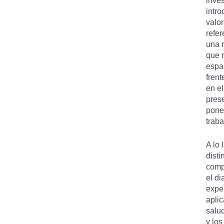
inves
intr
valor
refe
una 
que 
espa
fren
en el
prese
pone
trab
A lo
disti
comp
el di
exper
apli
salu
y lo