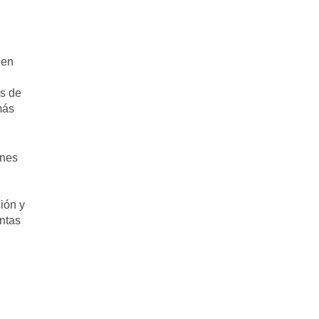
 en
s de
más
enes
ión y
entas