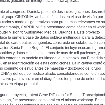
ncias globales en inteligencia artificial aplicada.
nte el congreso, Daniela presentó dos investigaciones desarrol
o al grupo CINFONIA, ambas enfocadas en el uso de visión por
utador y modelos generativos para problemas relevantes en sa
rimer trabajo, CARDIUM, fue presentado como póster en el wor
uter Vision for Automated Medical Diagnosis. Este proyecto
duce la primera base de datos pública multimodal para la detec
tal de cardiopatías congénitas, construida en colaboración con
ación Santa Fe de Bogotá. El conjunto incluye ecocardiograma
sonidos y datos clínicos maternos de más de mil pacientes, y
itió entrenar un modelo multimodal que alcanzó una F-medida 
 en la identificación de estas condiciones. La iniciativa contó 
jo conjunto de estudiantes de maestría y doctorado del grupo
ONIA y del equipo médico aliado, consolidándose como un apo
ificativo para avanzar en el diagnóstico temprano de enfermeda
acas en etapa prenatal.
gundo proyecto, Latent Gene Diffusion for Spatial Transcriptom
letion, fue presentado como oral en el mismo workshop. En es