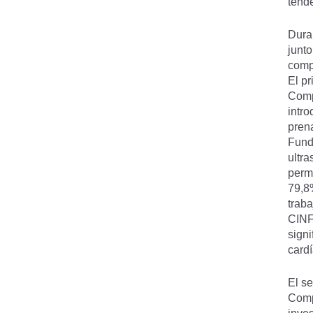
tende
Dura
junt
comp
El p
Comp
intro
prena
Fund
ultra
perm
79,8%
traba
CINF
sign
cardí
El se
Comp