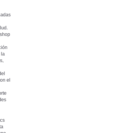
ladas
lud.
kshop
ción
 la
s,
del
con el
rte
des
ics
ta