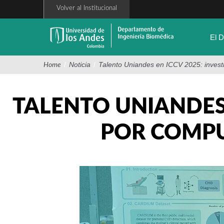
Pasar
Volver al Institucional
al
contenido
principal
El 
/
Noticia
/
Talento Uniandes en ICCV 2025: invest
Home
TALENTO UNIANDES 
POR COMPU