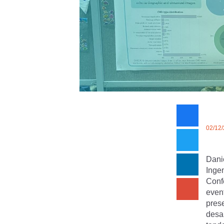
02/12
Dani
Ingen
Conf
even
prese
desa