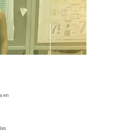
ía en
las