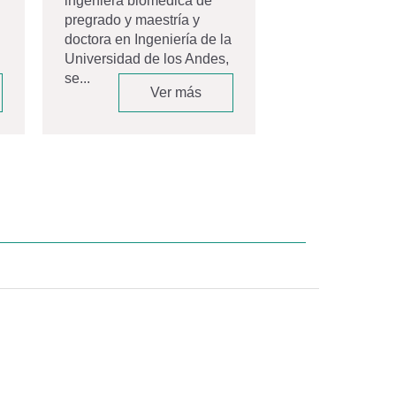
ingeniera biomédica de
ceremonia de gr
pregrado y maestría y
Movistar Arena,
doctora en Ingeniería de la
espacio que...
Universidad de los Andes,
se...
Ver más
V