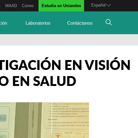
Español
o
MAAD
Correo
Estudia en Uniandes
ción
Laboratorios
Contáctanos
TIGACIÓN EN VISIÓN
O EN SALUD