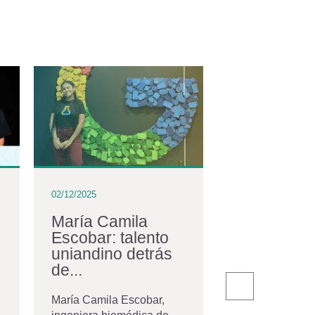
02/12/2025
02/12/2025
María Camila
La comuni
Escobar: talento
egresados
uniandino detrás
con nuevos
de...
El pasado 20 de
la Universidad 
María Camila Escobar,
Andes celebró 