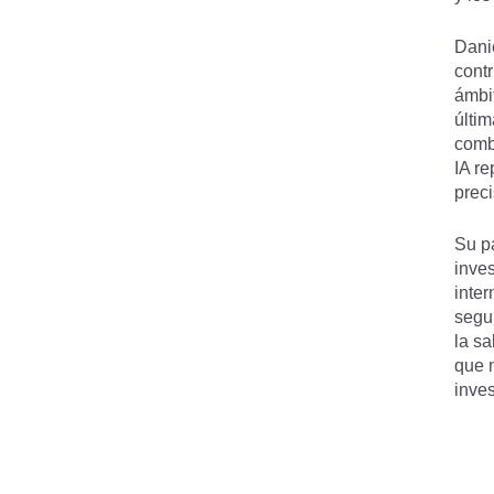
Danie
contr
ámbit
últim
comb
IA re
preci
Su p
inve
inter
segui
la sa
que m
inves