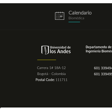
Calendario
eventos.png
Biomédica
601 33949
Carrera 1# 18A-12
601 33949
Bogotá - Colombia
Postal Code:
111711