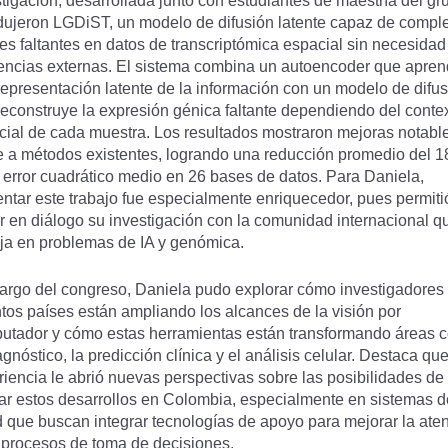
tigación, desarrollada junto con estudiantes de maestría del gr
odujeron LGDiST, un modelo de difusión latente capaz de comple
es faltantes en datos de transcriptómica espacial sin necesidad
rencias externas. El sistema combina un autoencoder que apre
representación latente de la información con un modelo de difu
reconstruye la expresión génica faltante dependiendo del conte
cial de cada muestra. Los resultados mostraron mejoras notabl
te a métodos existentes, logrando una reducción promedio del 
 error cuadrático medio en 26 bases de datos. Para Daniela,
ntar este trabajo fue especialmente enriquecedor, pues permiti
r en diálogo su investigación con la comunidad internacional q
aja en problemas de IA y genómica.
 largo del congreso, Daniela pudo explorar cómo investigadores
ntos países están ampliando los alcances de la visión por
utador y cómo estas herramientas están transformando áreas 
agnóstico, la predicción clínica y el análisis celular. Destaca qu
iencia le abrió nuevas perspectivas sobre las posibilidades de
car estos desarrollos en Colombia, especialmente en sistemas d
d que buscan integrar tecnologías de apoyo para mejorar la ate
s procesos de toma de decisiones.