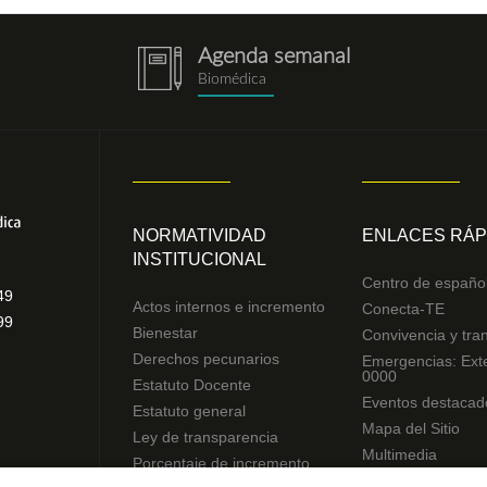
Agenda semanal
notebook.png
Biomédica
NORMATIVIDAD
ENLACES RÁP
INSTITUCIONAL
Centro de españo
49
Actos internos e incremento
Conecta-TE
99
Bienestar
Convivencia y tra
Derechos pecunarios
Emergencias: Ext
0000
Estatuto Docente
Eventos destacad
Estatuto general
Mapa del Sitio
Ley de transparencia
Multimedia
Porcentaje de incremento
Noticias