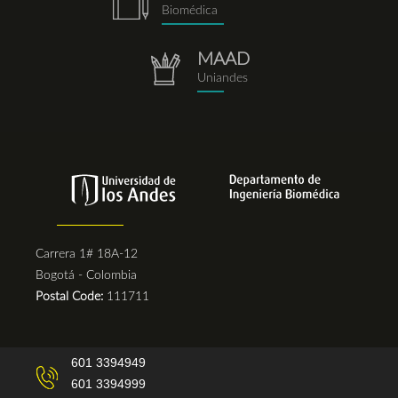
Biomédica
MAAD
repositorio.png
Uniandes
Carrera 1# 18A-12
Bogotá - Colombia
Postal Code:
111711
601 3394949
601 3394999