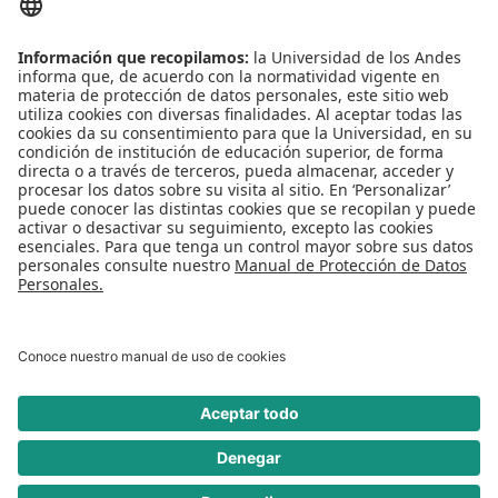
Conecta-TE
Convivencia y transparencia
Emergencias: Extensión 0000
Eventos destacados
Mapa del Sitio
Multimedia
Noticias
Preguntas frecuentes
REDES SOCIALES
Universidad de los Andes | Vigilada Mineducación
Reconocimiento como Universidad: Decreto 1297 del 30 de mayo de 1964.
Reconocimiento personería jurídica: Resolución 28 del 23 de febrero de 1949
Minjusticia.
© - Derechos Reservados Universidad de los Andes