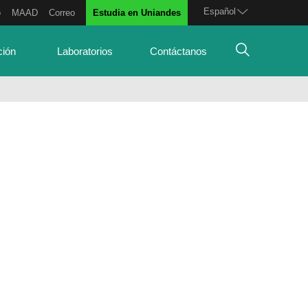
Español
o
MAAD
Correo
Estudia en Uniandes
ción
Laboratorios
Contáctanos