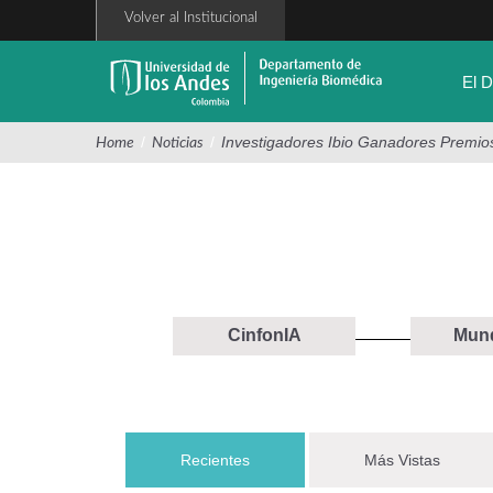
Pasar
Volver al Institucional
al
contenido
principal
El 
/
/
Investigadores Ibio Ganadores Premio
Home
Noticias
CinfonIA
Mund
Recientes
(solapa activa)
Más Vistas