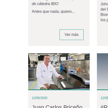
de cátedra IBIO
Joh
del 
Antes que nada, quiero...
Bio
los 
Ver más
12/05/2020
12/0
Juan Carlos Briceño,
#R