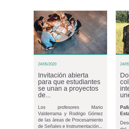
24/05/2020
24/0
Invitación abierta
Do
para que estudiantes
co
se unan a proyectos
in
de...
un
Los profesores Mario
Pal
Valderrama y Rodrigo Gómez
Est
de las áreas de Procesamiento
Des
de Señales e Instrumentación...