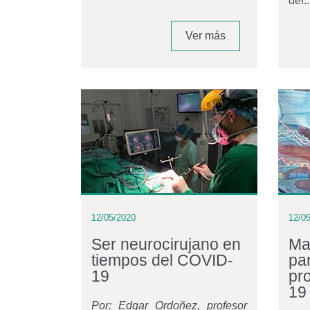
del..
Ver más
12/05/2020
12/0
Ser neurocirujano en
Ma
tiempos del COVID-
par
19
pr
19
Por: Edgar Ordoñez, profesor