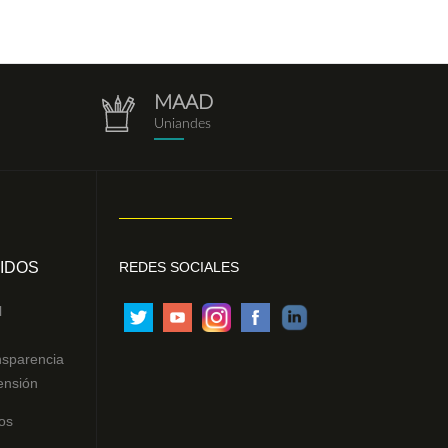
MAAD
repositorio.png
Uniandes
IDOS
REDES SOCIALES
l
nsparencia
ensión
os