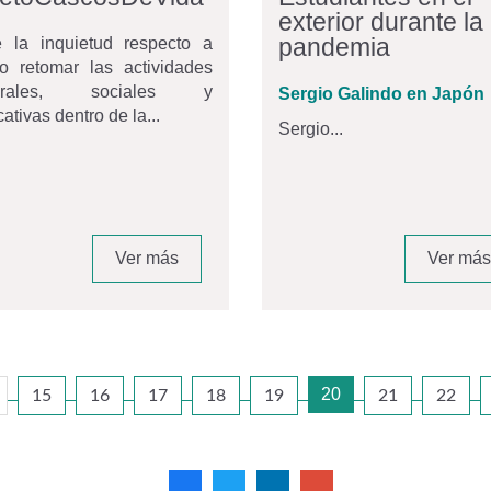
exterior durante la
pandemia
e la inquietud respecto a
o retomar las actividades
borales, sociales y
Sergio Galindo en Japón
ativas dentro de la...
Sergio...
Ver más
Ver más
20
15
16
17
18
19
21
22