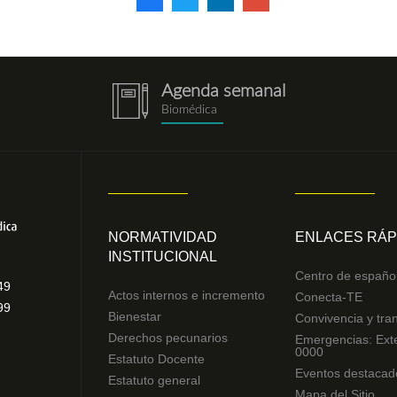
Agenda semanal
notebook.png
Biomédica
NORMATIVIDAD
ENLACES RÁP
INSTITUCIONAL
Centro de españo
49
Actos internos e incremento
Conecta-TE
99
Bienestar
Convivencia y tra
Derechos pecunarios
Emergencias: Ext
0000
Estatuto Docente
Eventos destacad
Estatuto general
Mapa del Sitio