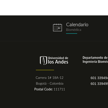
Calendario
eventos.png
Biomédica
601 33949
Carrera 1# 18A-12
601 33949
Bogotá - Colombia
Postal Code:
111711