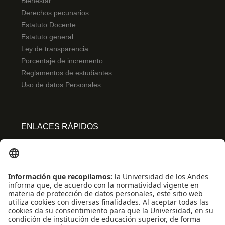
Bienestar
Derechos pecunarios
Estatuto Docente
Estatuto general
Ley de transparencia
Porcentaje de incremento
Reglamentos de estudiantes
Uso de datos Personales
ENLACES RÁPIDOS
Centro de español
Conecta-TE
Convivencia y transparencia
Emergencias: Extensión 0000
Eventos destacados
Mapa del Sitio
Multimedia