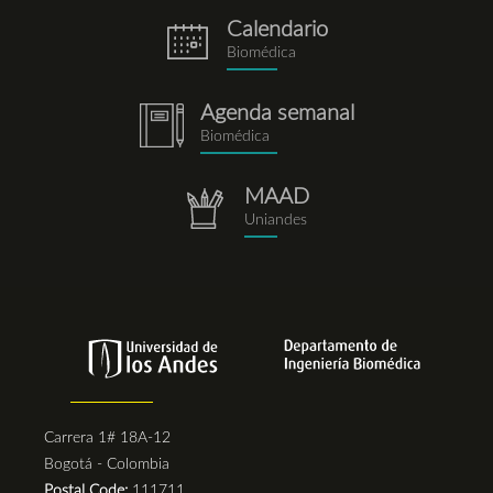
Calendario
eventos.png
Biomédica
Agenda semanal
notebook.png
Biomédica
MAAD
repositorio.png
Uniandes
Carrera 1# 18A-12
Bogotá - Colombia
Postal Code:
111711