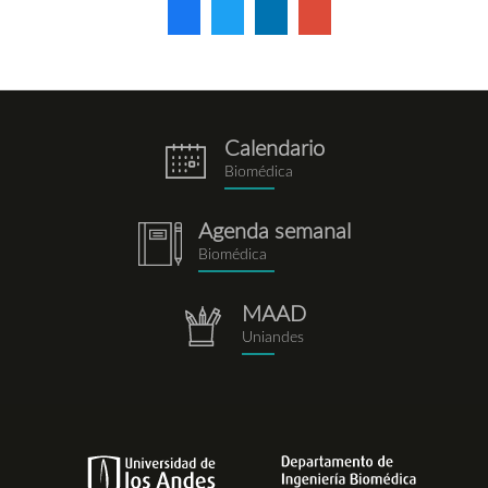
Calendario
eventos.png
Biomédica
Agenda semanal
notebook.png
Biomédica
MAAD
repositorio.png
Uniandes