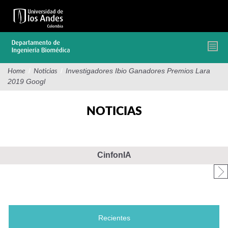
Pasar
al
contenido
principal
/
/
Investigadores Ibio Ganadores Premios Lara
Home
Noticias
2019 Googl
NOTICIAS
CinfonIA
Recientes
(solapa activa)