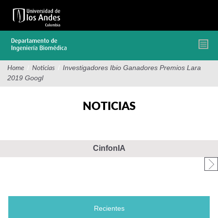
Pasar
al
contenido
principal
/
/
Investigadores Ibio Ganadores Premios Lara
Home
Noticias
2019 Googl
NOTICIAS
CinfonIA
Recientes
(solapa activa)