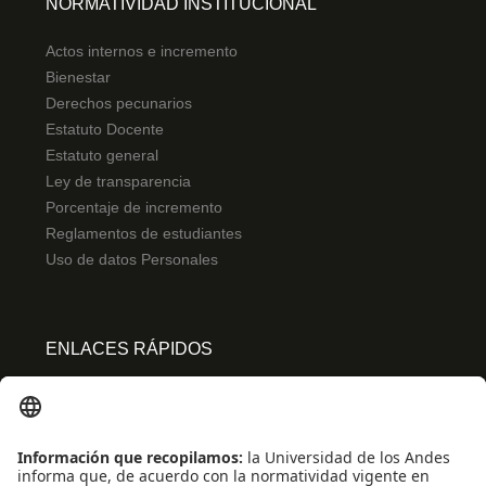
NORMATIVIDAD INSTITUCIONAL
Actos internos e incremento
Bienestar
Derechos pecunarios
Estatuto Docente
Estatuto general
Ley de transparencia
Porcentaje de incremento
Reglamentos de estudiantes
Uso de datos Personales
ENLACES RÁPIDOS
Centro de español
Conecta-TE
Convivencia y transparencia
Emergencias: Extensión 0000