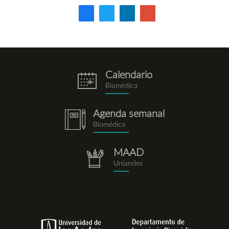
Calendario
eventos.png
Biomédica
Agenda semanal
notebook.png
Biomédica
MAAD
repositorio.png
Uniandes