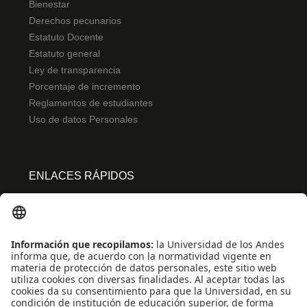
Bienestar
Derechos pecunarios
Estatuto Docente
Estatuto general
Ley de transparencia
Porcentaje de incremento
Reglamentos de estudiantes
Uso de datos Personales
ENLACES RÁPIDOS
Centro de español
Conecta-TE
Convivencia y transparencia
Emergencias: Extensión 0000
Eventos destacados
Mapa del Sitio
Multimedia