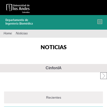
Pasar
al
contenido
principal
/
Noticias
Home
NOTICIAS
CinfonIA
Recientes