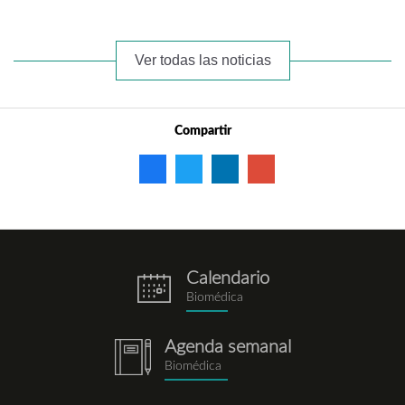
Ver todas las noticias
Compartir
Calendario
eventos.png
Biomédica
Agenda semanal
notebook.png
Biomédica