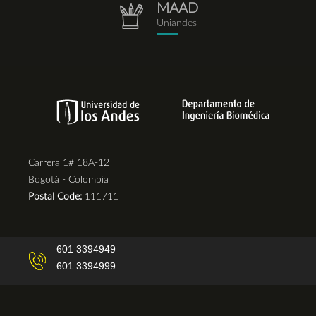
MAAD
repositorio.png
Uniandes
Carrera 1# 18A-12
Bogotá - Colombia
Postal Code:
111711
601 3394949
601 3394999