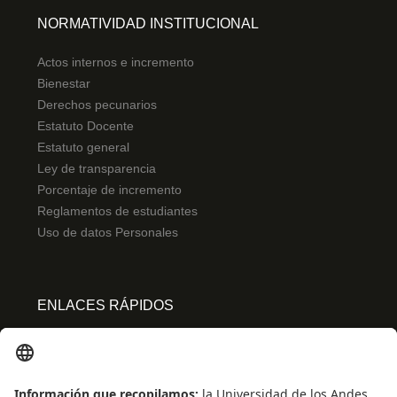
NORMATIVIDAD INSTITUCIONAL
Actos internos e incremento
Bienestar
Derechos pecunarios
Estatuto Docente
Estatuto general
Ley de transparencia
Porcentaje de incremento
Reglamentos de estudiantes
Uso de datos Personales
ENLACES RÁPIDOS
Centro de español
Conecta-TE
Convivencia y transparencia