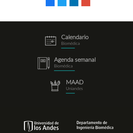
Calendario
eventos.png
Biomédica
Agenda semanal
notebook.png
Biomédica
MAAD
repositorio.png
Uniandes