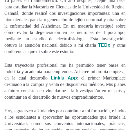
16 países en Latinoamérica. Un año después, acepté una beca
para estudiar la Maestría en Ciencias de la Universidad de Regina,
Canadá, donde realicé dos investigaciones importantes: una en
biomateriales para la regeneración de tejido neuronal y otra sobre
la enfermedad del Alzhéimer. En mi maestría investigué sobre
cómo evitar la degeneración en las neuronas del hipocampo,
mediante un estudio de electrofisiología. Esta investigación
obtuvo la atención nacional debido a mi charla
TEDx
y otras
conferencias que di sobre este estudio.
Esta trayectoria profesional me ha permitido tener bases en
industria y academia para emprender. Así creé mi propia empresa,
en la cual desarrollo
Linkiu App
: el primer Marketplace
destinado a la compra y venta de dispositivos médicos. Mis planes
a futuro consisten en vincularme a la investigación en mi país y
continuar en el desarrollo de nuevos emprendimientos.
Hoy, agradezco a Uniandes por contribuir a mi formación, e invito
a los estudiantes a aprovechar las oportunidades que brinda la
Universidad, como sus convenios internacionales, prácticas,
convocatorias de investigación, eventos sociales, competencias,