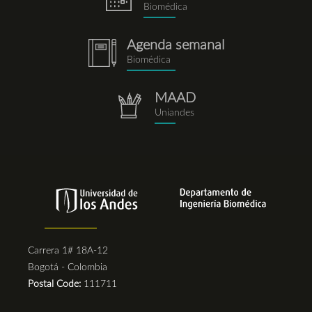
Biomédica
Agenda semanal
notebook.png
Biomédica
MAAD
repositorio.png
Uniandes
Carrera 1# 18A-12
Bogotá - Colombia
Postal Code:
111711