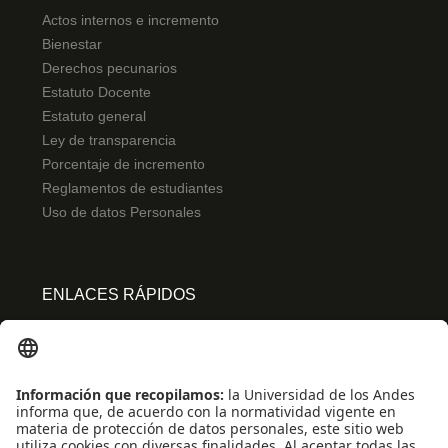
Actos internos e incremento
Bienestar
Derechos pecunarios
Estatuto Docente
Estatuto general
Ley de transparencia
Porcentaje de incremento
Reglamentos de estudiantes
Uso de datos Personales
ENLACES RÁPIDOS
Centro de español
Conecta-TE
Convivencia y transparencia
Emergencias: Extensión 0000
Eventos destacados