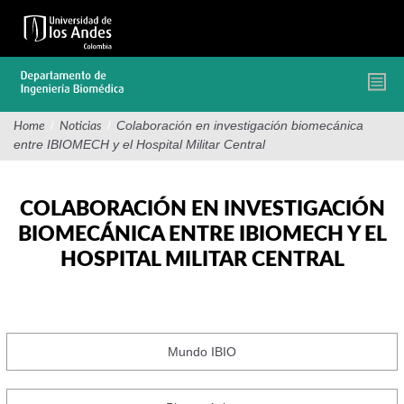
Pasar
al
contenido
principal
/
/
Colaboración en investigación biomecánica
Home
Noticias
entre IBIOMECH y el Hospital Militar Central
COLABORACIÓN EN INVESTIGACIÓN
BIOMECÁNICA ENTRE IBIOMECH Y EL
HOSPITAL MILITAR CENTRAL
Mundo IBIO