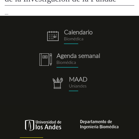
...
Calendario
eventos.png
Biomédica
Agenda semanal
notebook.png
Biomédica
MAAD
repositorio.png
Uniandes