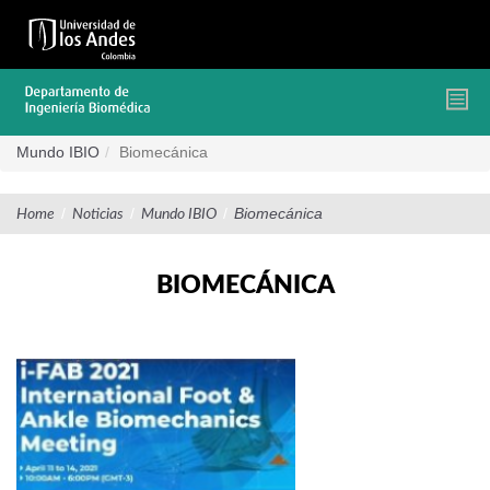
Pasar
al
contenido
principal
Mundo IBIO
Biomecánica
/
/
/
Biomecánica
Home
Noticias
Mundo IBIO
BIOMECÁNICA