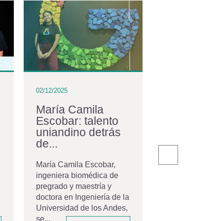
02/12/2025
02/12/2025
María Camila
La comuni
Escobar: talento
egresados
uniandino detrás
con nuevos
de...
El pasado 20 de
la Universidad 
María Camila Escobar,
Andes celebró 
ingeniera biomédica de
ceremonia de gr
pregrado y maestría y
Movistar Arena,
doctora en Ingeniería de la
espacio que...
Universidad de los Andes,
se...