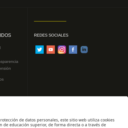
IDOS
REDES SOCIALES
l
nsparencia
ensión
os
ntes