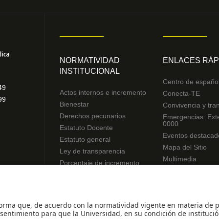
NORMATIVIDAD
ENLACES RÁP
INSTITUCIONAL
Centro de españo
49
Actos internos e incremento
Conecta-TE
99
Bienestar
Convivencia y tra
Derechos pecunarios
Emergencias: Ext
0000
Estatuto Docente
Eventos destacad
Estatuto general
Mapa del Sitio
Ley de transparencia
Multimedia
Porcentaje de incremento
Noticias
Reglamentos de estudiantes
Preguntas frecue
Uso de datos Personales