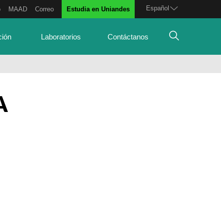
Español
o
MAAD
Correo
Estudia en Uniandes
ción
Laboratorios
Contáctanos
A