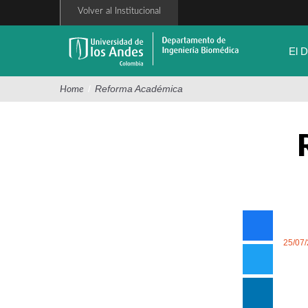
Pasar
Volver al Institucional
al
contenido
principal
El 
/
Reforma Académica
Home
25/07