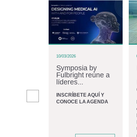
10/03/2026
iraldo:
Symposia by
Fulbright reúne a
iano en
líderes...
r una...
INSCRÍBETE AQUÍ Y
CONOCE LA AGENDA
andro Giraldo
, graduado de
 Biomédica de la
d de los Andes
 convirtió en