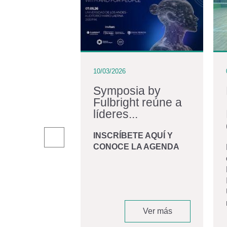
10/03/2026
iraldo:
Symposia by
Fulbright reúne a
iano en
líderes...
r una...
INSCRÍBETE AQUÍ Y
CONOCE LA AGENDA
andro Giraldo
, graduado de
 Biomédica de la
d de los Andes
 convirtió en
Ver más
Ver más