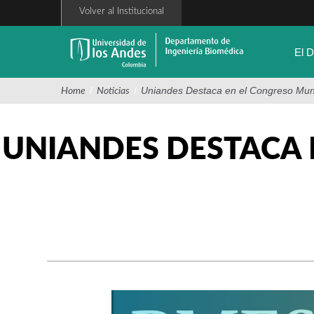
Pasar
Volver al Institucional
al
contenido
principal
El 
/
/
Uniandes Destaca en el Congreso Mun
Home
Noticias
UNIANDES DESTACA 