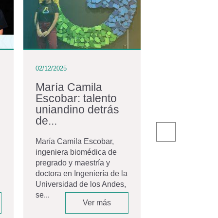
02/12/2025
02/12/2025
María Camila
La comuni
Escobar: talento
egresados
uniandino detrás
con nuevos
de...
El pasado 20 de
la Universidad 
María Camila Escobar,
Andes celebró 
ingeniera biomédica de
ceremonia de gr
pregrado y maestría y
Movistar Arena,
doctora en Ingeniería de la
espacio que...
Universidad de los Andes,
se...
Ver más
V