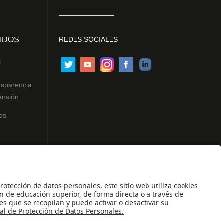
IDOS
REDES SOCIALES
l
nsparencia
ensión
os
ntes