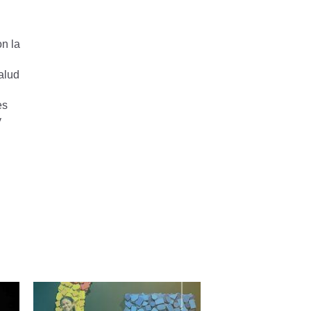
n la
alud
es
y