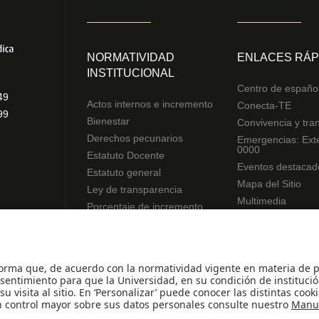
NORMATIVIDAD
ENLACES RÁP
INSTITUCIONAL
Centro de españo
49
Actos internos e incremento
Conecta-TE
99
Bienestar
Convivencia y tra
Derechos pecunarios
Emergencias: Ext
0000
Estatuto Docente
Eventos destacad
Estatuto general
Mapa del Sitio
Ley de transparencia
Multimedia
Porcentaje de incremento
Noticias
Reglamentos de estudiantes
Preguntas frecue
Uso de datos Personales