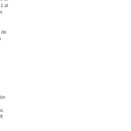
1 al
es
 de
a
ión
a.
ft