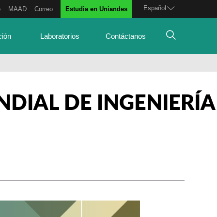
Español
o
MAAD
Correo
Estudia en Uniandes
ción
Laboratorios
Contáctanos
DIAL DE INGENIERÍA