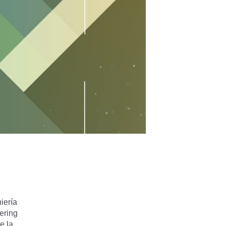
iería
ering
e la