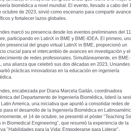
iería biomédica a nivel mundial. El evento, llevado a cabo del 1
e octubre de 2023, sirvió como escenario para compartir avanc
íficos y fortalecer lazos globales.
ndes marcó su presencia desde los eventos preliminares del 11
bre, participando en LatinX in BME y BME-IDEA. El primero, un
ón presencial del grupo virtual LatinX in BME, proporcionó un
io crucial para el intercambio de avances en investigación y el
blecimiento de redes profesionales. Simultáneamente, en BME-
, una alianza que celebró sus dos décadas en 2023, Uniandes
artió prácticas innovadoras en la educación en ingeniería
édica.
ndes, encabezada por Diana Marcela Gaitán, coordinadora
émica del Departamento de Ingeniería Biomédica, lideró la ses
Latin America, una iniciativa que apuntó a consolidar redes de
o para el desarrollo de la Ingeniería Biomédica en Latinoaméric
riormente, el 14 de octubre, se presentó el póster "Teaching So
s in Biomedical Engineering", que resumió la experiencia de la
iva "Habilidades para la Vida: Empoderarse para Liderar".