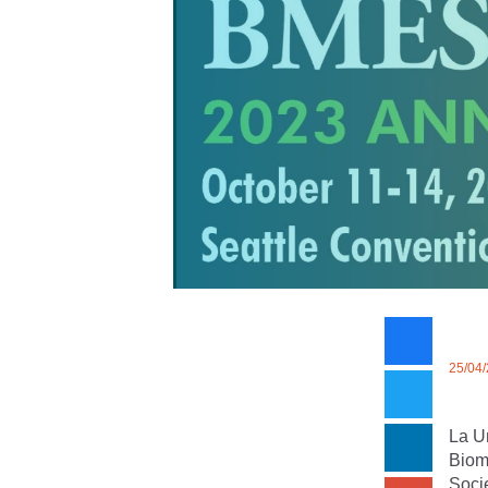
25/04
La U
Biomé
Socie