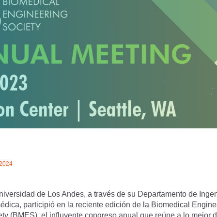
/2024
niversidad de Los Andes, a través de su Departamento de Ingen
dica, participió en la reciente edición de la Biomedical Engine
ty (BMES), el influyente congreso anual que reúne a lo mejor d