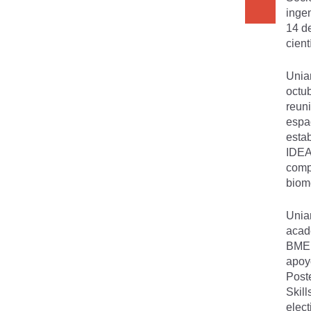
ingen
14 d
cient
Unia
octu
reuni
espac
esta
IDEA
comp
biom
Unia
acad
BME 
apoy
Poste
Skill
elect