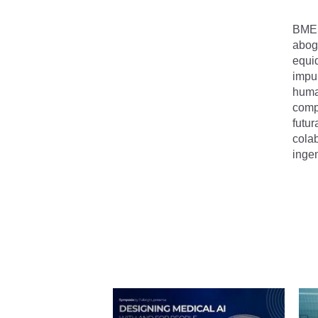
BMES
abog
equid
impul
huma
comp
futur
cola
inge