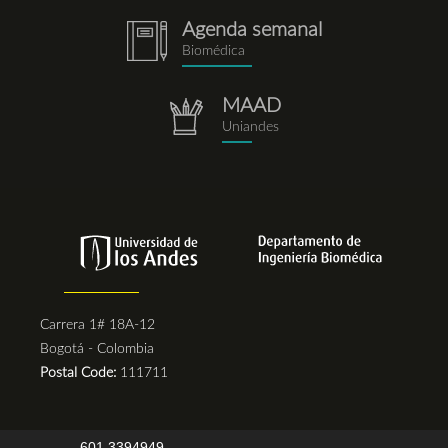
Agenda semanal
notebook.png
Biomédica
MAAD
repositorio.png
Uniandes
Carrera 1# 18A-12
Bogotá - Colombia
Postal Code:
111711
601 3394949