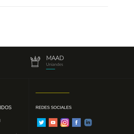
MAAD
repositorio.png
Uniandes
IDOS
REDES SOCIALES
l