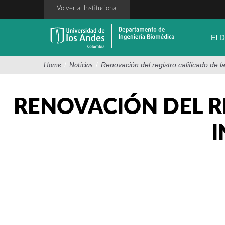
Pasar
Volver al Institucional
al
contenido
principal
El 
/
/
Renovación del registro calificado de 
Home
Noticias
RENOVACIÓN DEL R
I
FOTO