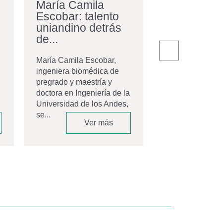
María Camila
La comuni
Escobar: talento
egresados
uniandino detrás
con nuevos
de...
El pasado 20 de
la Universidad 
María Camila Escobar,
Andes celebró 
ingeniera biomédica de
ceremonia de gr
pregrado y maestría y
Movistar Arena,
doctora en Ingeniería de la
espacio que...
Universidad de los Andes,
se...
Ver más
V