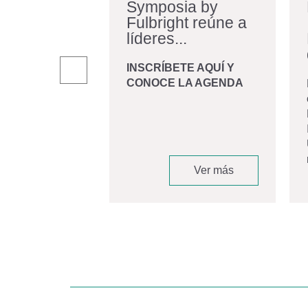
iraldo:
Symposia by
Fulbright reúne a
iano en
líderes...
r una...
INSCRÍBETE AQUÍ Y
CONOCE LA AGENDA
andro Giraldo
, graduado de
 Biomédica de la
d de los Andes
 convirtió en
Ver más
Ver más