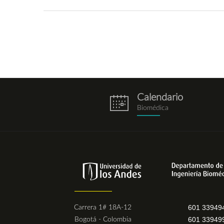
Calendario
eventos.png
Biomédica
601 33949
Carrera 1# 18A-12
601 33949
Bogotá - Colombia