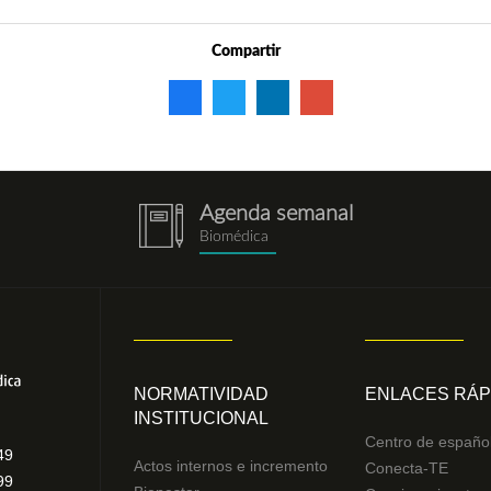
Compartir
Agenda semanal
notebook.png
Biomédica
NORMATIVIDAD
ENLACES RÁP
INSTITUCIONAL
Centro de españo
49
Actos internos e incremento
Conecta-TE
99