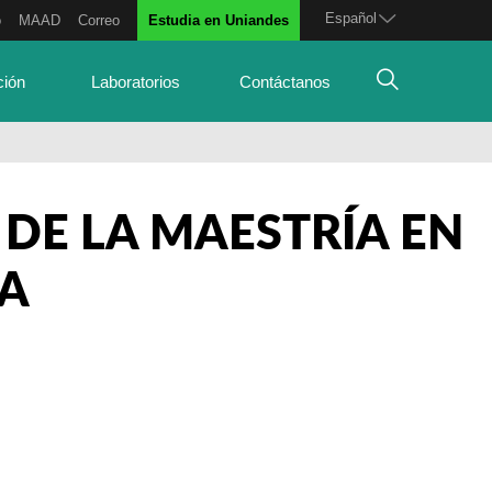
Español
o
MAAD
Correo
Estudia en Uniandes
ción
Laboratorios
Contáctanos
DE LA MAESTRÍA EN
CA