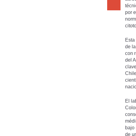
técni
por 
norm
citot
Esta 
de l
con 
del 
clav
Chile
cient
naci
El la
Colo
conso
médi
bajo 
de u