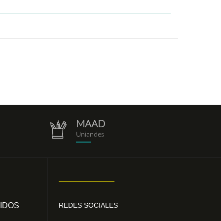
MAAD
repositorio.png
Uniandes
IDOS
REDES SOCIALES