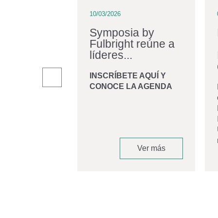
10/03/2026
iraldo:
Symposia by
Fulbright reúne a
iano en
líderes...
r una...
INSCRÍBETE AQUÍ Y
CONOCE LA AGENDA
andro Giraldo
, graduado de
 Biomédica de la
d de los Andes
 convirtió en
Ver más
Ver más