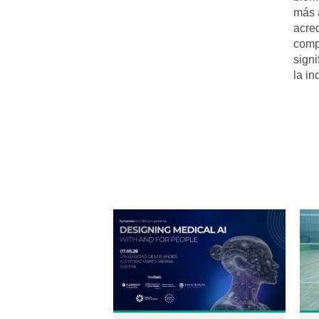
más 
acre
compr
signi
la in