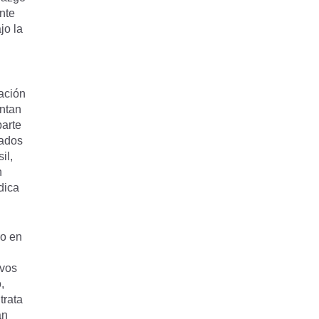
nte
jo la
ración
ntan
parte
cados
il,
n
dica
ro en
ivos
,
trata
án