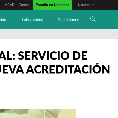
Español
o
MAAD
Correo
Estudia en Uniandes
ción
Laboratorios
Contáctanos
L: SERVICIO DE
UEVA ACREDITACIÓN