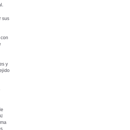
l.
r sus
 con
e
es y
ejido
o
de
Al
tema
os