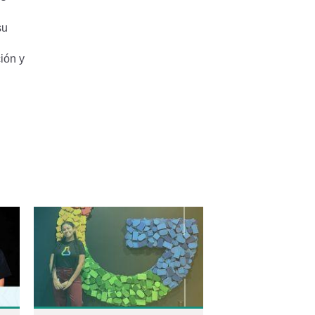
su
ción y