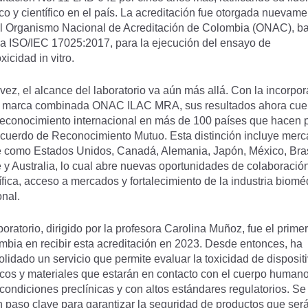
co y científico en el país. La acreditación fue otorgada nuevame
el Organismo Nacional de Acreditación de Colombia (ONAC), ba
a ISO/IEC 17025:2017, para la ejecución del ensayo de
oxicidad in vitro.
vez, el alcance del laboratorio va aún más allá. Con la incorpo
a marca combinada ONAC ILAC MRA, sus resultados ahora cue
reconocimiento internacional en más de 100 países que hacen 
Acuerdo de Reconocimiento Mutuo. Esta distinción incluye mer
e como Estados Unidos, Canadá, Alemania, Japón, México, Bras
 y Australia, lo cual abre nuevas oportunidades de colaboració
ífica, acceso a mercados y fortalecimiento de la industria biomé
onal.
boratorio, dirigido por la profesora Carolina Muñoz, fue el prime
mbia en recibir esta acreditación en 2023. Desde entonces, ha
lidado un servicio que permite evaluar la toxicidad de disposit
cos y materiales que estarán en contacto con el cuerpo humano
condiciones preclínicas y con altos estándares regulatorios. Se 
n paso clave para garantizar la seguridad de productos que ser