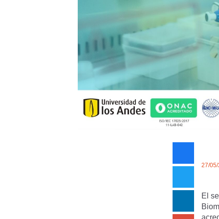
27/05
El s
Biom
acre