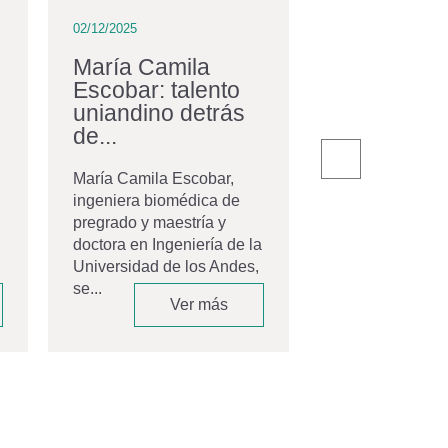
02/12/2025
02/12/2025
María Camila
La comuni
Escobar: talento
egresados
uniandino detrás
con nuevos
de...
El pasado 20 de
la Universidad 
María Camila Escobar,
Andes celebró 
ingeniera biomédica de
ceremonia de gr
pregrado y maestría y
Movistar Arena,
doctora en Ingeniería de la
espacio que...
Universidad de los Andes,
se...
Ver más
V