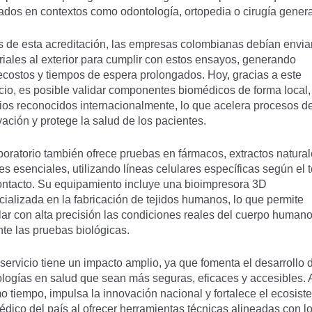
zados en contextos como odontología, ortopedia o cirugía genera
s de esta acreditación, las empresas colombianas debían envia
riales al exterior para cumplir con estos ensayos, generando
ecostos y tiempos de espera prolongados. Hoy, gracias a este
icio, es posible validar componentes biomédicos de forma local,
rios reconocidos internacionalmente, lo que acelera procesos d
ación y protege la salud de los pacientes.
boratorio también ofrece pruebas en fármacos, extractos natural
es esenciales, utilizando líneas celulares específicas según el t
ontacto. Su equipamiento incluye una bioimpresora 3D
ializada en la fabricación de tejidos humanos, lo que permite
lar con alta precisión las condiciones reales del cuerpo human
te las pruebas biológicas.
servicio tiene un impacto amplio, ya que fomenta el desarrollo 
ologías en salud que sean más seguras, eficaces y accesibles. 
o tiempo, impulsa la innovación nacional y fortalece el ecosis
dico del país al ofrecer herramientas técnicas alineadas con l