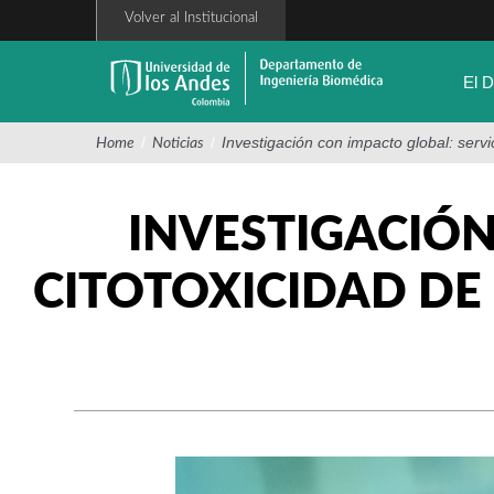
Pasar
Volver al Institucional
al
contenido
principal
El 
/
/
Investigación con impacto global: serv
Home
Noticias
INVESTIGACIÓN
CITOTOXICIDAD DE