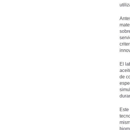
utili
Ante
mate
sobr
serv
crite
innov
El la
aceit
de c
espec
simu
duran
Este 
tecn
mism
biomé