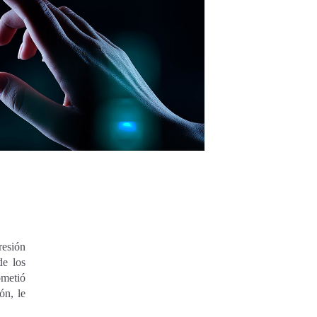
resión
de los
ometió
ón, le