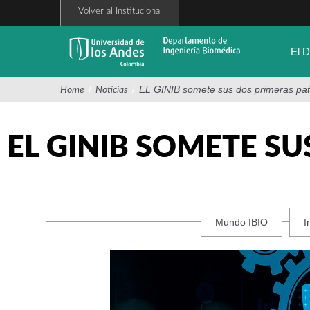
Pasar
Volver al Institucional
al
contenido
principal
El 
/
/
EL GINIB somete sus dos primeras pat
Home
Noticias
EL GINIB SOMETE S
Mundo IBIO
I