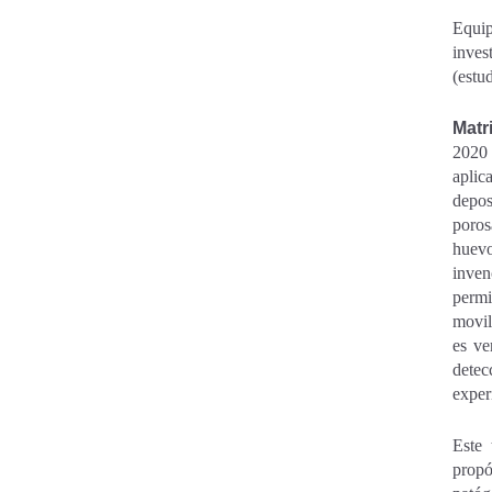
Equip
inve
(estu
Matr
2020 
aplic
depos
poros
huevo
inven
permi
movil
es ve
detec
exper
Este 
propó