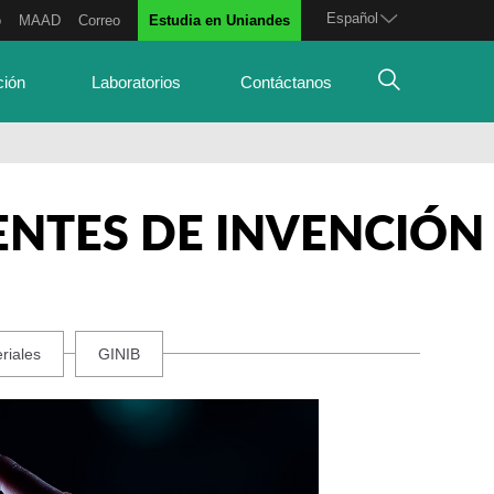
Español
o
MAAD
Correo
Estudia en Uniandes
ción
Laboratorios
Contáctanos
ENTES DE INVENCIÓN
riales
GINIB