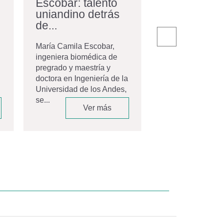
Escobar: talento
egresados
uniandino detrás
con nuevos
de...
El pasado 20 de
la Universidad 
María Camila Escobar,
Andes celebró 
ingeniera biomédica de
ceremonia de gr
pregrado y maestría y
Movistar Arena,
doctora en Ingeniería de la
espacio que...
Universidad de los Andes,
se...
Ver más
V