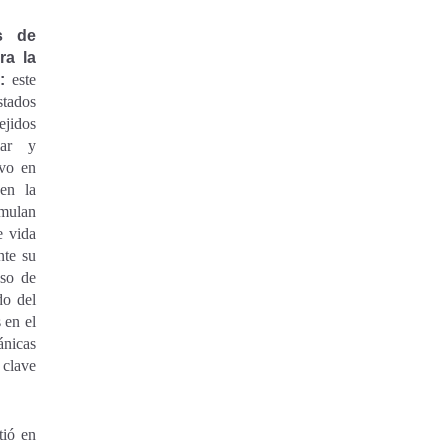
s de
ra la
:
este
stados
ejidos
lar y
uvo en
 en la
imulan
e vida
nte su
oso de
do del
 en el
ánicas
 clave
tió en