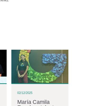
02/12/2025
02/12/2025
María Camila
La comuni