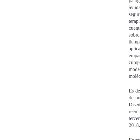
patóg
ayuda
segur
terap
cuent
sobre
tiemp
aplic
empaq
cumpl
model
moléc
Es de
de pr
Diseñ
reemp
terce
2018.
Egres