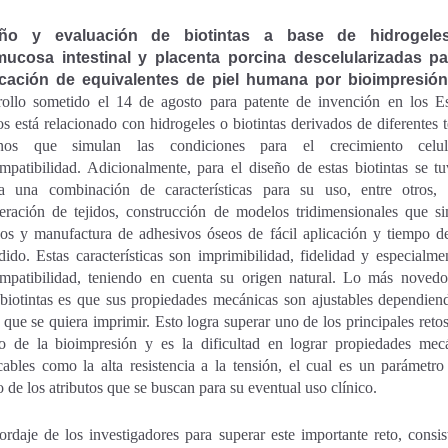
eño y evaluación de biotintas a base de hidrogele
ucosa intestinal y placenta porcina descelularizadas pa
icación de equivalentes de piel humana por bioimpresión
rollo sometido el 14 de agosto para patente de invención en los E
s está relacionado con hidrogeles o biotintas derivados de diferentes t
inos que simulan las condiciones para el crecimiento celu
mpatibilidad. Adicionalmente, para el diseño de estas biotintas se t
a una combinación de características para su uso, entre otros,
eración de tejidos, construcción de modelos tridimensionales que s
os y manufactura de adhesivos óseos de fácil aplicación y tiempo d
dido. Estas características son imprimibilidad, fidelidad y especialme
mpatibilidad, teniendo en cuenta su origen natural. Lo más noved
 biotintas es que sus propiedades mecánicas son ajustables dependien
o que se quiera imprimir. Esto logra superar uno de los principales retos
 de la bioimpresión y es la dificultad en lograr propiedades mec
cables como la alta resistencia a la tensión, el cual es un parámetro
o de los atributos que se buscan para su eventual uso clínico.
ordaje de los investigadores para superar este importante reto, consis