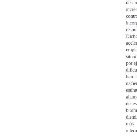
desar
incre
contr
incor
respo
Dicho
acele
emple
situa
por e
dific
han s
nacie
estím
altam
de es
bioi
dismi
más 
inter