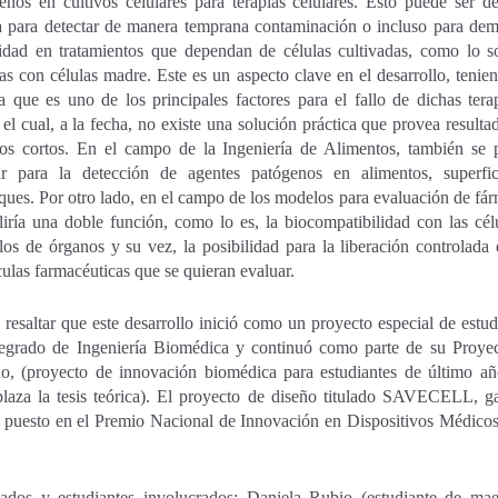
enos en cultivos celulares para terapias celulares. Esto puede ser d
 para detectar de manera temprana contaminación o incluso para dem
idad en tratamientos que dependan de células cultivadas, como lo s
ias con células madre. Este es un aspecto clave en el desarrollo, tenie
a que es uno de los principales factores para el fallo de dichas tera
 el cual, a la fecha, no existe una solución práctica que provea resulta
os cortos. En el campo de la Ingeniería de Alimentos, también se 
ar para la detección de agentes patógenos en alimentos, superfi
ues. Por otro lado, en el campo de los modelos para evaluación de fá
iría una doble función, como lo es, la biocompatibilidad con las cél
os de órganos y su vez, la posibilidad para la liberación controlada 
ulas farmacéuticas que se quieran evaluar.
 resaltar que este desarrollo inició como un proyecto especial de estud
egrado de Ingeniería Biomédica y continuó como parte de su Proye
o, (proyecto de innovación biomédica para estudiantes de último a
laza la tesis teórica). El proyecto de diseño titulado SAVECELL, g
r puesto en el Premio Nacional de Innovación en Dispositivos Médicos
ados y estudiantes involucrados: Daniela Rubio (estudiante de maes