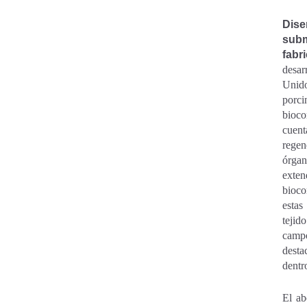
Dis
subm
fabr
desar
Unido
porc
bioco
cuent
regen
órgan
exten
bioco
estas
tejid
campo
desta
dentr
El ab