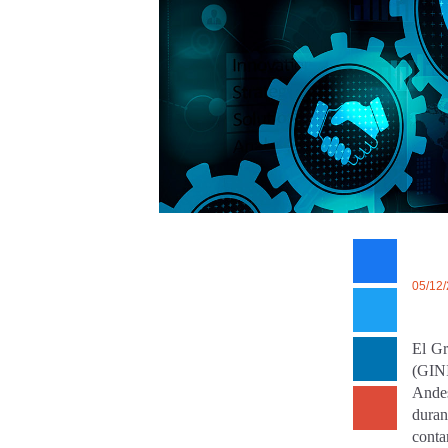
05/12
El Gr
(GINI
Andes
duran
conta