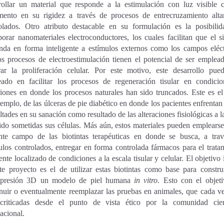
rollar un material que responde a la estimulación con luz visible 
mento en su rigidez a través de procesos de entrecruzamiento alt
olados. Otro atributo destacable en su formulación es la posibili
porar nanomateriales electroconductores, los cuales facilitan que el s
nda en forma inteligente a estímulos externos como los campos eléct
s procesos de electroestimulación tienen el potencial de ser emplea
rar la proliferación celular. Por este motivo, este desarrollo pue
ado en facilitar los procesos de regeneración tisular en condici
ciones en donde los procesos naturales han sido truncados. Este es el
jemplo, de las úlceras de pie diabético en donde los pacientes enfrentan 
ultades en su sanación como resultado de las alteraciones fisiológicas a l
ido sometidas sus células. Más aún, estos materiales pueden emplearse
nte campo de las biotintas terapéuticas en donde se busca, a tra
ulos controlados, entregar en forma controlada fármacos para el trata
ente localizado de condiciones a la escala tisular y celular. El objetivo i
te proyecto es el de utilizar estas biotintas como base para constru
mpresión 3D un modelo de piel humana
in vitro
. Esto con el objet
nuir o eventualmente reemplazar las pruebas en animales, que cada v
criticadas desde el punto de vista ético por la comunidad cient
nacional.