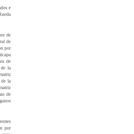
ados e
Rueda
bre de
ral de
ón por
ticapa
ara de
 de la
matriz
 de la
matriz
mas de
rganos
rentes
ón por