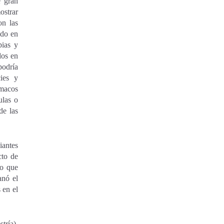
e gran
ostrar
on las
ndo en
pias y
dos en
podría
cies y
rmacos
ulas o
de las
iantes
cto de
ño que
anó el
 en el
tría),