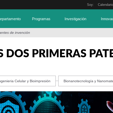
Soy:
Calendari
Departamento
Programas
Investigación
Innova
entes de invención
US DOS PRIMERAS PAT
ngenieria Celular y Bioimpresión
Bionanotecnología y Nanomate