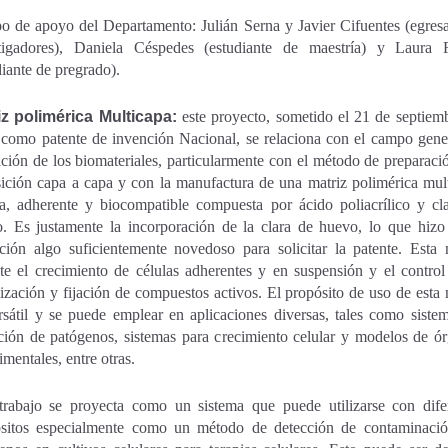
o de apoyo del Departamento: Julián Serna y Javier Cifuentes (egres
stigadores), Daniela Céspedes (estudiante de maestría) y Laura 
diante de pregrado).
iz polimérica Multicapa:
este proyecto, sometido el 21 de septiem
como patente de invención Nacional, se relaciona con el campo gene
ación de los biomateriales, particularmente con el método de preparaci
ición capa a capa y con la manufactura de una matriz polimérica mul
a, adherente y biocompatible compuesta por ácido poliacrílico y cl
. Es justamente la incorporación de la clara de huevo, lo que hizo
ción algo suficientemente novedoso para solicitar la patente. Esta 
te el crecimiento de células adherentes y en suspensión y el control
ización y fijación de compuestos activos. El propósito de uso de esta 
rsátil y se puede emplear en aplicaciones diversas, tales como siste
ción de patógenos, sistemas para crecimiento celular y modelos de ó
imentales, entre otras.
trabajo se proyecta como un sistema que puede utilizarse con dife
sitos especialmente como un método de detección de contaminaci