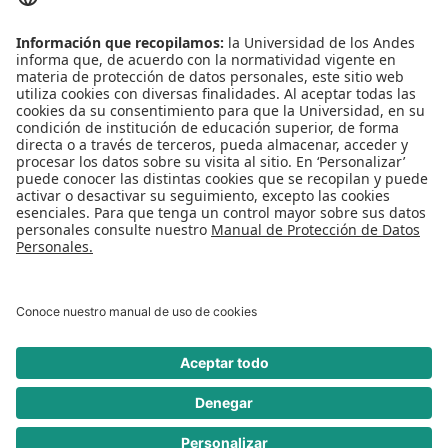
Conecta-TE
Convivencia y transparencia
Emergencias: Extensión 0000
Eventos destacados
Mapa del Sitio
Multimedia
Noticias
Preguntas frecuentes
REDES SOCIALES
Universidad de los Andes | Vigilada Mineducación
Reconocimiento como Universidad: Decreto 1297 del 30 de mayo de 1964.
Reconocimiento personería jurídica: Resolución 28 del 23 de febrero de 1949
Minjusticia.
© - Derechos Reservados Universidad de los Andes