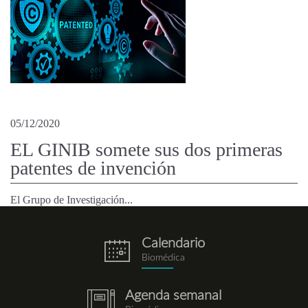
05/12/2020
EL GINIB somete sus dos primeras
patentes de invención
El Grupo de Investigación...
Calendario
eventos.png
Biomédica
Agenda semanal
notebook.png