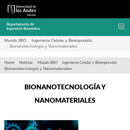
Pasar
al
contenido
principal
Mundo IBIO
Ingenieria Celular y Bioimpresión
Bionanotecnología y Nanomateriales
/
/
/
/
Home
Noticias
Mundo IBIO
Ingenieria Celular y Bioimpresión
Bionanotecnología y Nanomateriales
BIONANOTECNOLOGÍA Y
NANOMATERIALES