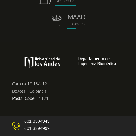
Biomédica
MAAD
repositorio.png
Uniandes
Carrera 1# 18A-12
Bogotá - Colombia
Postal Code:
111711
601 3394949
601 3394999