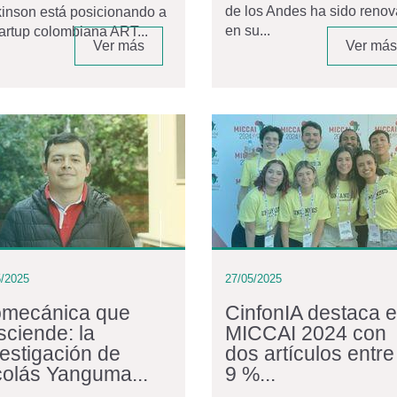
de los Andes ha sido reno
inson está posicionando a
en su...
tartup colombiana ART...
Ver más
Ver más
5/2025
27/05/2025
omecánica que
CinfonIA destaca 
sciende: la
MICCAI 2024 con
vestigación de
dos artículos entre
colás Yanguma...
9 %...