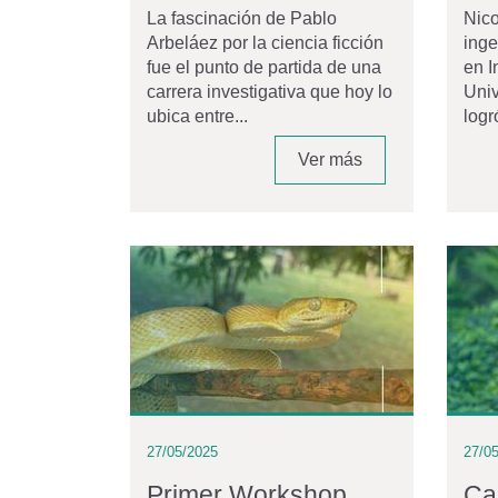
La fascinación de Pablo
Nic
Arbeláez por la ciencia ficción
inge
fue el punto de partida de una
en I
carrera investigativa que hoy lo
Univ
ubica entre...
logr
Ver más
27/05/2025
27/0
Primer Workshop
Ca