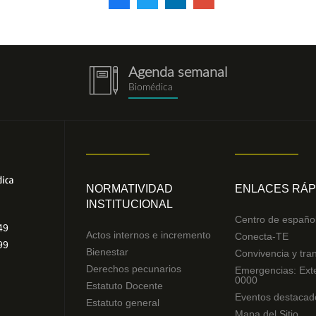
Agenda semanal
notebook.png
Biomédica
NORMATIVIDAD
ENLACES RÁP
INSTITUCIONAL
Centro de españo
49
Actos internos e incremento
Conecta-TE
99
Bienestar
Convivencia y tra
Derechos pecunarios
Emergencias: Ext
0000
Estatuto Docente
Eventos destacad
Estatuto general
Mapa del Sitio