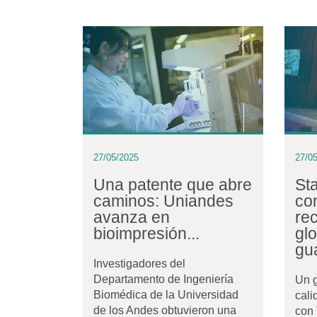
27/05/2025
27/0
Una patente que abre
St
caminos: Uniandes
co
avanza en
re
bioimpresión...
gl
gua
Investigadores del
Departamento de Ingeniería
Un g
Biomédica de la Universidad
cali
de los Andes obtuvieron una
con 