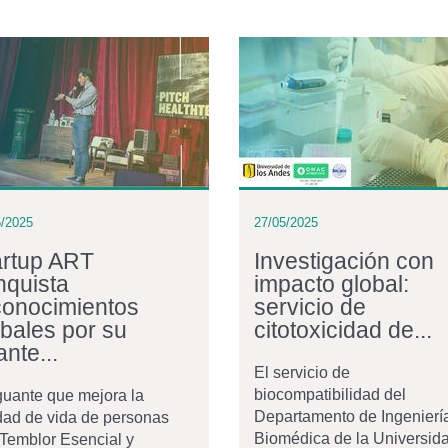
5/2025
27/05/2025
artup ART
Investigación con
nquista
impacto global:
conocimientos
servicio de
obales por su
citotoxicidad de...
nte...
El servicio de
biocompatibilidad del
uante que mejora la
Departamento de Ingenierí
dad de vida de personas
Biomédica de la Universid
Temblor Esencial y