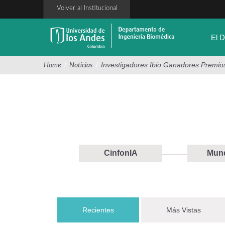
Pasar
Volver al Institucional
al
contenido
principal
El 
/
/
Investigadores Ibio Ganadores Premio
Home
Noticias
CinfonIA
Mund
Recientes
(solapa activa)
Más Vistas