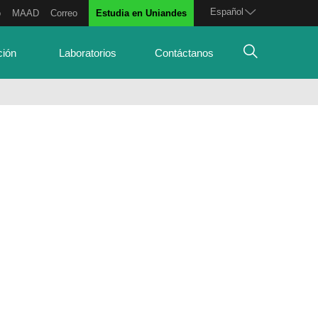
Español
o
MAAD
Correo
Estudia en Uniandes
ción
Laboratorios
Contáctanos