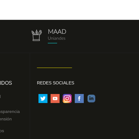
MAAD
repositorio.png
Uniandes
IDOS
REDES SOCIALES
l
nsparencia
ensión
os