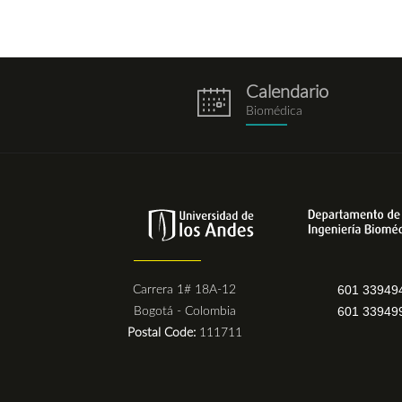
Calendario
eventos.png
Biomédica
601 33949
Carrera 1# 18A-12
601 33949
Bogotá - Colombia
Postal Code:
111711