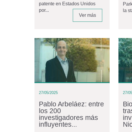
patente en Estados Unidos
Park
por...
la s
Ver más
27/05/2025
27/0
Pablo Arbeláez: entre
Bi
los 200
tra
investigadores más
in
influyentes...
Ni