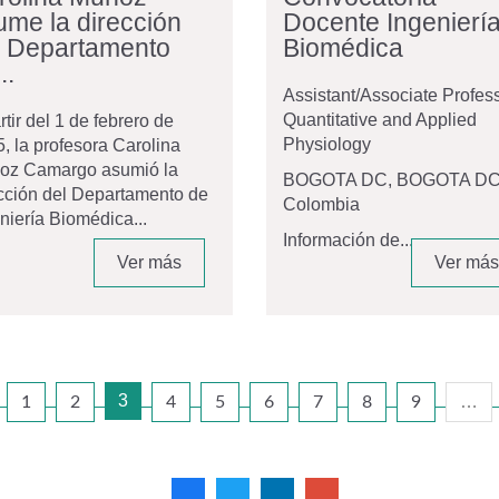
ume la dirección
Docente Ingenierí
l Departamento
Biomédica
..
Assistant/Associate Profes
Quantitative and Applied
rtir del 1 de febrero de
Physiology
, la profesora Carolina
oz Camargo asumió la
BOGOTA DC, BOGOTA DC
cción del Departamento de
Colombia
niería Biomédica...
Información de...
Ver más
Ver más
3
…
1
2
4
5
6
7
8
9