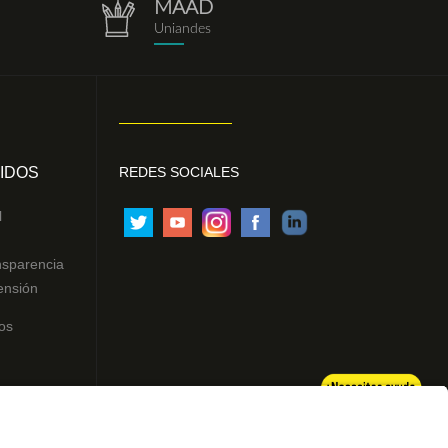
MAAD
repositorio.png
Uniandes
IDOS
REDES SOCIALES
l
nsparencia
ensión
os
ntes