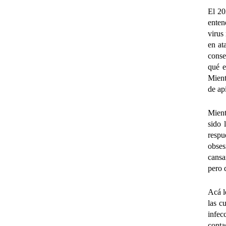
El 20
enten
virus
en at
conse
qué e
Mient
de ap
Mient
sido 
respu
obse
cansa
pero 
Acá l
las c
infec
conta