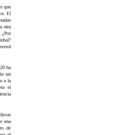
es que
os. El
esadas
a otra
. ¿Por
lobal?
overol
020 ha
ún sin
o a la
ra el
tencia
llevar
de una
ero de
ara el