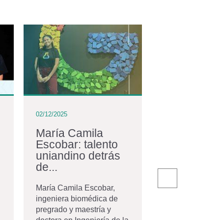
02/12/2025
02/12/2025
María Camila
La comuni
Escobar: talento
egresados
uniandino detrás
con nuevos
de...
El pasado 20 de
la Universidad 
María Camila Escobar,
Andes celebró 
ingeniera biomédica de
ceremonia de gr
pregrado y maestría y
Movistar Arena,