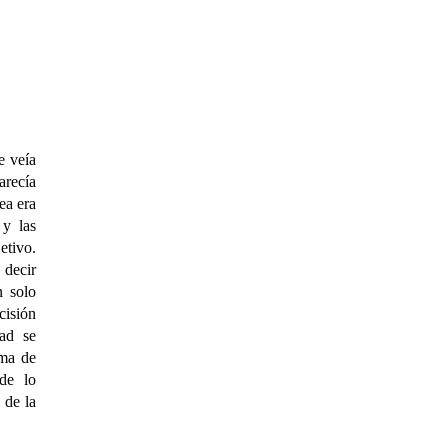
e veía
arecía
ea era
 y las
etivo.
 decir
n solo
cisión
ad se
rma de
de lo
 de la