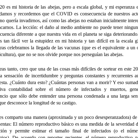
20 es mi historia de las abejas, pero a escala global, y mi esperanza 
damos y recordemos que el COVID es consecuencia de nuestros act
 no quería invadirnos, así como las abejas no estaban inicialmente inter
acarnos. La lección: el daño al medio ambiente no puede tener ningun
cuencia diferente a que nuestra vida en el planeta se siga deteriorando
s tan fácil ver la estupidez en mi historia y tan difícil en la escala g
ras celebramos la llegada de las vacunas (que es el equivalente a un 
icultura), que no se nos olvide porque nos perseguían las abejas.
ras tanto, creo que una de las cosas más difíciles de sortear en este 2
la sensación de incertidumbre y preguntas constantes y recurrentes a
esta. ¿Cuánto dura esto? ¿Cuántas personas van a morir? Y eso sumad
siva contabilidad sobre el número de infectados y muertos, gene
ncio que sólo debe entender una persona condenada a una larga sen
que desconoce la longitud de su castigo.
es comparto una manera (aproximada y un poco desesperanzadora) de 
uentas: El número reproductivo básico es una medida de la severidad 
ción y permite estimar el tamaño final de infectados (o el núm
gios). De acuerdo con reportes recientes, el número reproductivo p