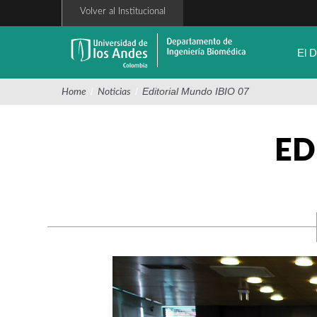
Pasar
Volver al Institucional
al
contenido
principal
El 
/
/
Editorial Mundo IBIO 07
Home
Noticias
ED