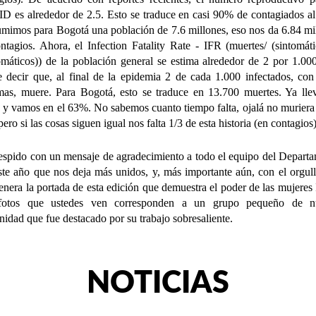
 es alrededor de 2.5. Esto se traduce en casi 90% de contagiados al 
umimos para Bogotá una población de 7.6 millones, eso nos da 6.84 mi
ntagios. Ahora, el Infection Fatality Rate - IFR (muertes/ (sintomát
omáticos)) de la población general se estima alrededor de 2 por 1.00
e decir que, al final de la epidemia 2 de cada 1.000 infectados, con
mas, muere. Para Bogotá, esto se traduce en 13.700 muertes. Ya ll
 y vamos en el 63%. No sabemos cuanto tiempo falta, ojalá no muriera
ero si las cosas siguen igual nos falta 1/3 de esta historia (en contagios)
spido con un mensaje de agradecimiento a todo el equipo del Depart
ste año que nos deja más unidos, y, más importante aún, con el orgul
enera la portada de esta edición que demuestra el poder de las mujeres
fotos que ustedes ven corresponden a un grupo pequeño de nu
idad que fue destacado por su trabajo sobresaliente.
NOTICIAS