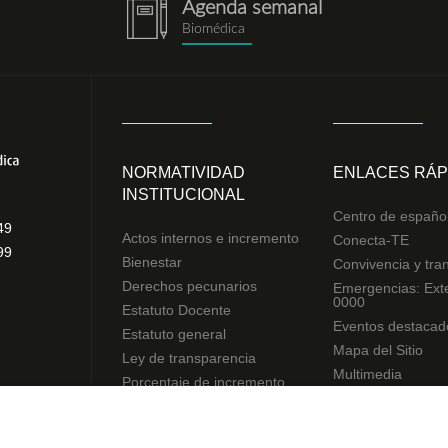
Agenda semanal
notebook.png
Biomédica
NORMATIVIDAD
ENLACES RÁP
INSTITUCIONAL
Centro de españo
49
Actos internos e incremento
Conecta-TE
99
Bienestar
Convivencia y tra
Derechos pecunarios
Emergencias: Ext
0000
Estatuto Docente
Eventos destacad
Estatuto general
Mapa del Sitio
Ley de transparencia
Multimedia
Porcentaje de incremento
Noticias
Reglamentos de estudiantes
Preguntas frecue
Uso de datos Personales