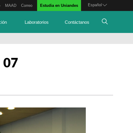
Español
o
MAAD
Correo
Estudia en Uniandes
ción
Laboratorios
Contáctanos
 07