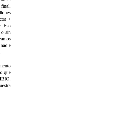
final.
llones
icos +
0. Eso
 o sin
evamos
 nadie
.
amento
lo que
 IBIO.
estra