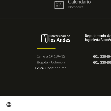
Calendario
eventos.png
Biomédica
601 33949
Carrera 1# 18A-12
601 33949
Bogotá - Colombia
Postal Code:
111711