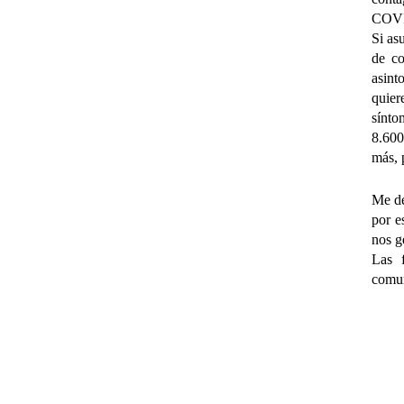
COVID
Si as
de co
asint
quier
sínto
8.600
más, p
Me de
por e
nos g
Las 
comun