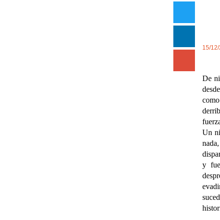
15/12
De ni
desde
como 
derri
fuerz
Un ni
nada,
dispa
y fu
despr
evad
suced
histo