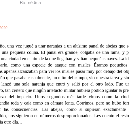
Biomédica
/2020
ño, una vez jugué a tirar naranjas a un altísimo panal de abejas que s
 una pequeña colina. El panal era grande, colgaba de una rama, y p
una ciudad en el aire de la que llegaban y salían pequeñas naves. La id
barlo, como una especie de ataque con misiles. Éramos pequeños
as apenas alcanzaban para ver los misiles pasar muy por debajo del obj
ño que pasaba casualmente, un niño del campo, vio nuestra tarea y sin
 lanzó una sola naranja que entró y salió por el otro lado. Fue u
ro, tan certero que ningún artefacto militar hubiera podido igualar la pre
erza del impacto. Unos segundos más tarde vimos como la ciud
endía toda y caía como en cámara lenta. Corrimos, pero no hubo fo
ir las consecuencias. Las abejas, como si supieran exactamente 
ido, nos siguieron en números desproporcionados. Les cuento el resto
ria otro día…