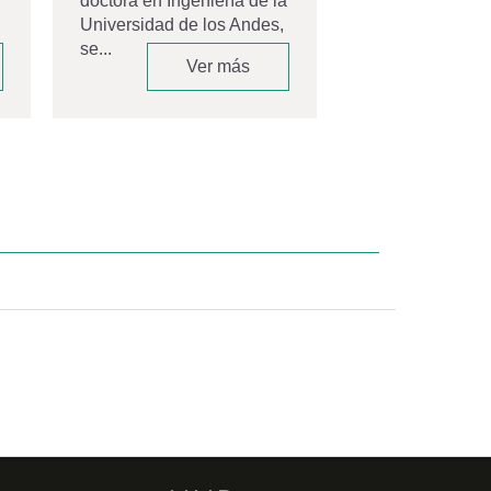
doctora en Ingeniería de la
espacio que...
Universidad de los Andes,
se...
Ver más
V