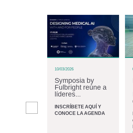
10/03/2026
iraldo:
Symposia by
Fulbright reúne a
iano en
líderes...
r una...
INSCRÍBETE AQUÍ Y
CONOCE LA AGENDA
andro Giraldo
, graduado de
 Biomédica de la