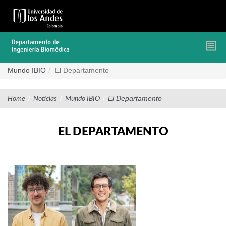
Pasar
al
contenido
principal
Mundo IBIO
El Departamento
/
/
/
El Departamento
Home
Noticias
Mundo IBIO
EL DEPARTAMENTO