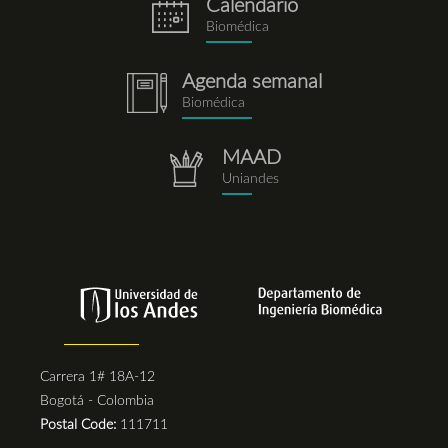
Calendario
eventos.png
Biomédica
Agenda semanal
notebook.png
Biomédica
MAAD
repositorio.png
Uniandes
Carrera 1# 18A-12
Bogotá - Colombia
Postal Code:
111711