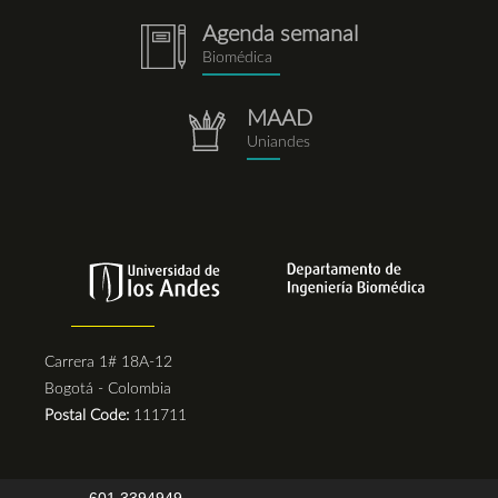
Agenda semanal
notebook.png
Biomédica
MAAD
repositorio.png
Uniandes
Carrera 1# 18A-12
Bogotá - Colombia
Postal Code:
111711
601 3394949