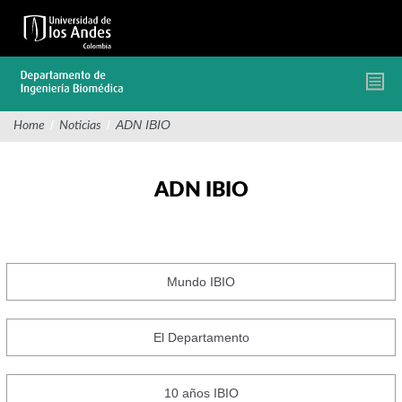
Pasar
al
contenido
principal
/
/
ADN IBIO
Home
Noticias
ADN IBIO
Mundo IBIO
El Departamento
10 años IBIO