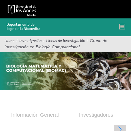
Pasar
al
contenido
principal
/
/
/
Grupo de
Home
Investigación
Líneas de Investigación
Investigación en Biología Computacional
Información General
Investigadores