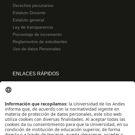
Derechos pecunarios
Estatuto Docente
Estatuto general
Ley de transparencia
Porcentaje de incremento
Reglamentos de estudiantes
Uso de datos Personales
ENLACES RÁPIDOS
Centro de español
Conecta-TE
Convivencia y transparencia
Emergencias: Extensión 0000
Eventos destacados
Mapa del Sitio
Multimedia