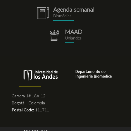
Agenda semanal
notebook.png
Biomédica
MAAD
repositorio.png
Uniandes
Carrera 1# 18A-12
Bogotá - Colombia
Postal Code:
111711