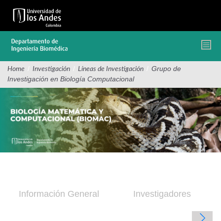
Pasar
al
contenido
principal
/
/
/
Grupo de
Home
Investigación
Líneas de Investigación
Investigación en Biología Computacional
Información General
Investigadores