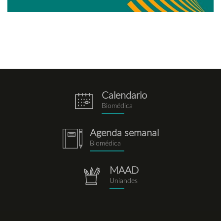
Calendario
eventos.png
Biomédica
Agenda semanal
notebook.png
Biomédica
MAAD
repositorio.png
Uniandes