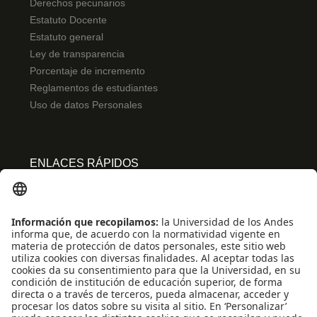
Derechos pecunarios
Estatuto Docente
Estatuto general
Ley de transparencia
Porcentaje de incremento
Reglamentos de estudiantes
Uso de datos Personales
ENLACES RÁPIDOS
Centro de español
Conecta-TE
Convivencia y transparencia
Emergencias: Extensión 0000
Eventos destacados
Mapa del Sitio
Multimedia
Noticias