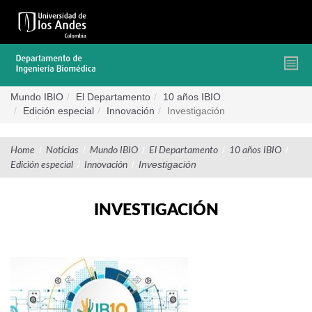
Pasar
al
contenido
principal
Mundo IBIO
El Departamento
10 años IBIO
Edición especial
Innovación
Investigación
/
/
/
/
/
Home
Noticias
Mundo IBIO
El Departamento
10 años IBIO
/
/
Investigación
Edición especial
Innovación
INVESTIGACIÓN