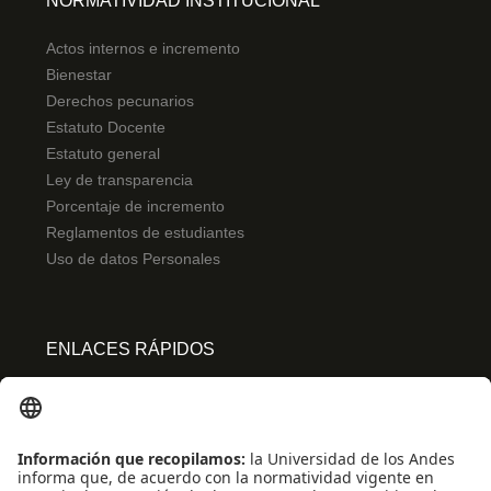
NORMATIVIDAD INSTITUCIONAL
Actos internos e incremento
Bienestar
Derechos pecunarios
Estatuto Docente
Estatuto general
Ley de transparencia
Porcentaje de incremento
Reglamentos de estudiantes
Uso de datos Personales
ENLACES RÁPIDOS
Centro de español
Conecta-TE
Convivencia y transparencia
Emergencias: Extensión 0000