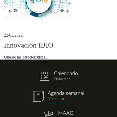
22/03/2022
Innovación IBIO
Una de las características...
Calendario
eventos.png
Biomédica
Agenda semanal
notebook.png
Biomédica
MAAD
repositorio.png