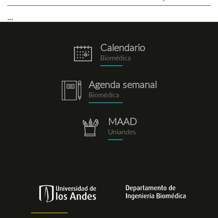
...
Calendario
eventos.png
Biomédica
Agenda semanal
notebook.png
Biomédica
MAAD
repositorio.png
Uniandes