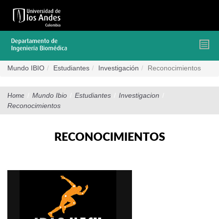
Pasar
al
contenido
principal
Mundo IBIO
Estudiantes
Investigación
Reconocimientos
/
Mundo Ibio
/
Estudiantes
/
Investigacion
/
Home
Reconocimientos
RECONOCIMIENTOS