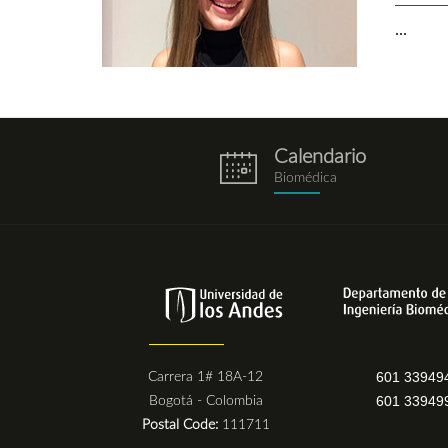
...
Calendario
eventos.png
Biomédica
601 33949
Carrera 1# 18A-12
601 33949
Bogotá - Colombia
Postal Code:
111711