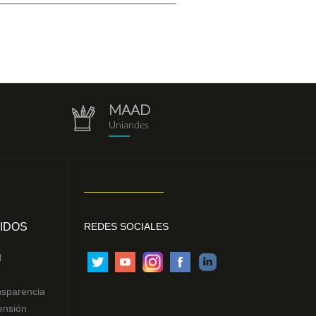
MAAD
repositorio.png
Uniandes
IDOS
REDES SOCIALES
l
nsparencia
ensión