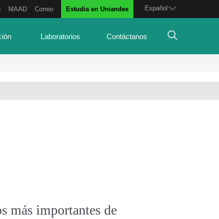
Español
o
MAAD
Correo
Estudia en Uniandes
ción
Laboratorios
Contáctanos
s más importantes de