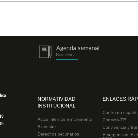
Agenda semanal
notebook.png
Biomédica
NORMATIVIDAD
ENLACES RÁP
INSTITUCIONAL
Centro de españo
49
Actos internos e incremento
Conecta-TE
99
Bienestar
Convivencia y tra
Derechos pecunarios
Emergencias: Ext