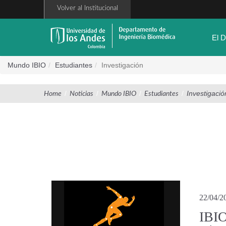
Pasar
Volver al Institucional
al
contenido
principal
El 
Mundo IBIO
Estudiantes
Investigación
/
/
/
/
Investigació
Home
Noticias
Mundo IBIO
Estudiantes
22/04/2
IBIO