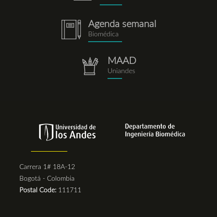
Agenda semanal
notebook.png
Biomédica
MAAD
repositorio.png
Uniandes
Carrera 1# 18A-12
Bogotá - Colombia
Postal Code:
111711