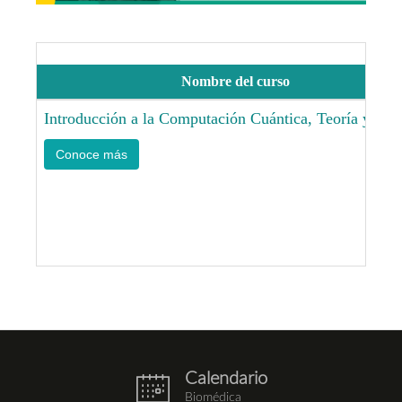
Nombre del curso
Introducción a la Computación Cuántica, Teoría y Prác
Conoce más
Calendario
eventos.png
Biomédica