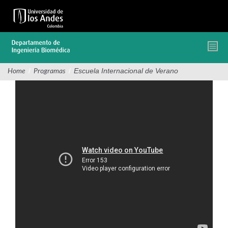
Pasar
al
contenido
principal
/
/
Escuela Internacional de Verano
Home
Programas