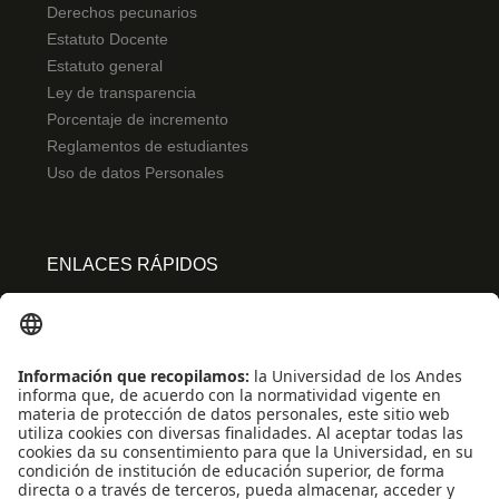
Derechos pecunarios
Estatuto Docente
Estatuto general
Ley de transparencia
Porcentaje de incremento
Reglamentos de estudiantes
Uso de datos Personales
ENLACES RÁPIDOS
Centro de español
Conecta-TE
Convivencia y transparencia
Emergencias: Extensión 0000
Eventos destacados
Mapa del Sitio
Multimedia