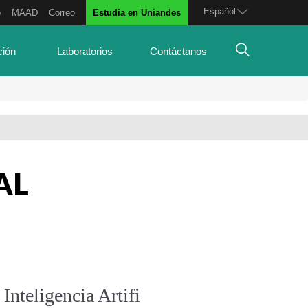
Español
o
MAAD
Correo
Estudia en Uniandes
ción
Laboratorios
Contáctanos
AL
Inteligencia Artifi