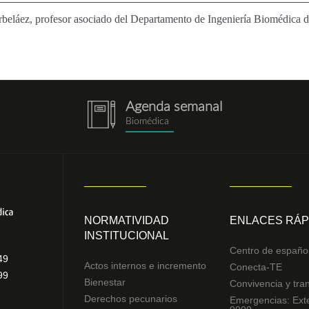
beláez, profesor asociado del Departamento de Ingeniería Biomédica de
Agenda semanal
notebook.png
Biomédica
NORMATIVIDAD
ENLACES RÁP
INSTITUCIONAL
Centro de españo
49
Actos internos e incremento
Conecta-TE
99
Bienestar
Convivencia y tra
Derechos pecunarios
Emergencias: Ext