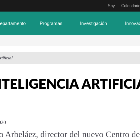
Soy:
Calendari
Departamento
Programas
Investigación
Innova
tificial
NTELIGENCIA ARTIFICI
020
o Arbeláez, director del nuevo Centro de 