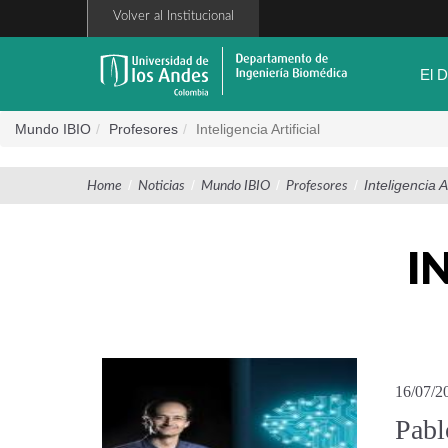
Pasar
Volver al Institucional
al
contenido
principal
El 
Mundo IBIO
Profesores
Inteligencia Artificial
/
/
/
/
Inteligencia Ar
Home
Noticias
Mundo IBIO
Profesores
I
16/07/2
Pabl