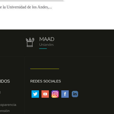
 la Universidad de los Andes,...
MAAD
repositorio.png
Uniandes
IDOS
REDES SOCIALES
l
nsparencia
ensión