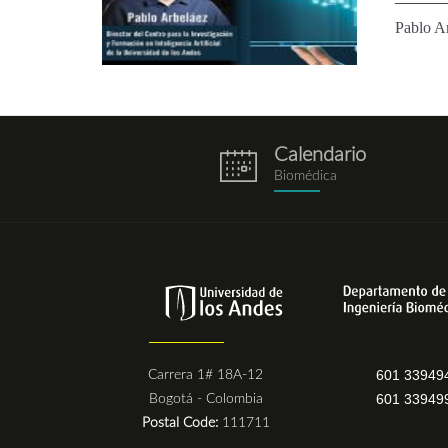
Pablo Ar
Calendario
eventos.png
Biomédica
601 33949
Carrera 1# 18A-12
601 33949
Bogotá - Colombia
Postal Code:
111711