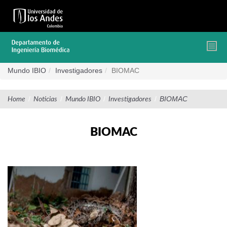
Pasar
al
contenido
principal
Mundo IBIO
Investigadores
BIOMAC
/
/
/
/
BIOMAC
Home
Noticias
Mundo IBIO
Investigadores
BIOMAC