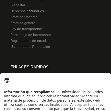
Bienestar
Derechos pecunarios
Estatuto Docente
Estatuto general
Ley de transparencia
Porcentaje de incremento
Reglamentos de estudiantes
Uso de datos Personales
ENLACES RÁPIDOS
Centro de español
Conecta-TE
Convivencia y transparencia
Emergencias: Extensión 0000
Eventos destacados
Mapa del Sitio