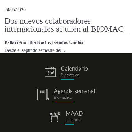
24/05/2020
Dos nuevos colaboradores
internacionales se unen al BIOMAC
Pallavi Amritha Kache, Estados Unidos
Desde el segundo semestre del...
Calendario
eventos.png
Biomédica
Agenda semanal
notebook.png
Biomédica
MAAD
repositorio.png
Uniandes