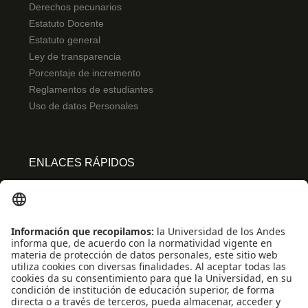
Derechos pecunarios
Estatuto Docente
Estatuto general
Ley de transparencia
Porcentaje de incremento
Reglamentos de estudiantes
Uso de datos Personales
ENLACES RÁPIDOS
Centro de español
Conecta-TE
Convivencia y transparencia
Emergencias: Extensión 0000
Eventos destacados
Mapa del Sitio
Multimedia