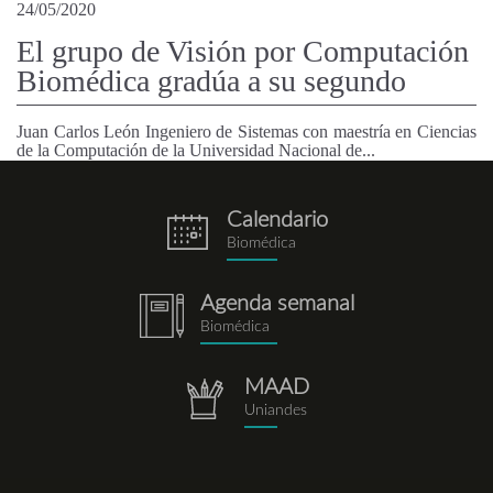
24/05/2020
El grupo de Visión por Computación
Biomédica gradúa a su segundo
Juan Carlos León Ingeniero de Sistemas con maestría en Ciencias
de la Computación de la Universidad Nacional de...
Calendario
eventos.png
Biomédica
Agenda semanal
notebook.png
Biomédica
MAAD
repositorio.png
Uniandes