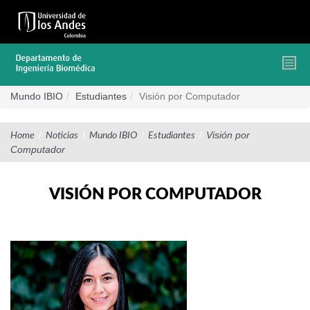
Pasar
al
contenido
principal
Mundo IBIO
Estudiantes
Visión por Computador
/
/
/
/
Visión por
Home
Noticias
Mundo IBIO
Estudiantes
Computador
VISIÓN POR COMPUTADOR