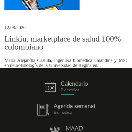
12/08/2020
Linkiu, marketplace de salud 100%
colombiano
María Alejandra Castilla, ingeniera biomédica uniandina y MSc
en neurofisiología de la Universidad de Regina en...
Calendario
eventos.png
Biomédica
Agenda semanal
notebook.png
Biomédica
MAAD
repositorio.png