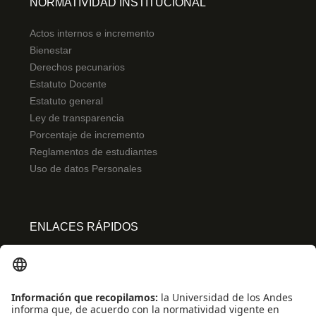
NORMATIVIDAD INSTITUCIONAL
Actos internos e incremento
Bienestar
Derechos pecunarios
Estatuto Docente
Estatuto general
Ley de transparencia
Porcentaje de incremento
Reglamentos de estudiantes
Uso de datos Personales
ENLACES RÁPIDOS
Centro de español
Conecta-TE
Convivencia y transparencia
Emergencias: Extensión 0000