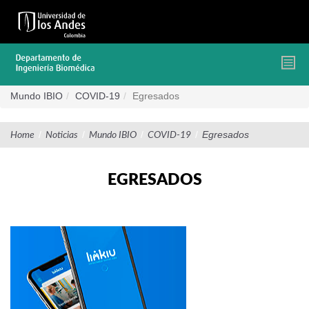
Pasar
al
contenido
principal
Mundo IBIO
COVID-19
Egresados
/
/
/
/
Egresados
Home
Noticias
Mundo IBIO
COVID-19
EGRESADOS