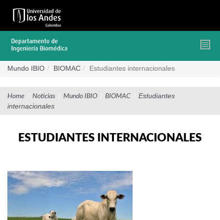
Pasar
al
contenido
principal
Mundo IBIO
BIOMAC
Estudiantes internacionales
/
/
/
/
Estudiantes
Home
Noticias
Mundo IBIO
BIOMAC
internacionales
ESTUDIANTES INTERNACIONALES