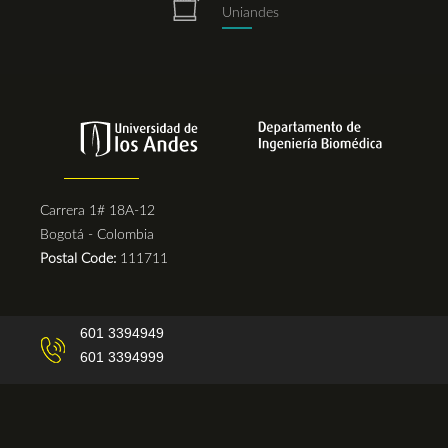
repositorio.png
Uniandes
Carrera 1# 18A-12
Bogotá - Colombia
Postal Code:
111711
601 3394949
601 3394999