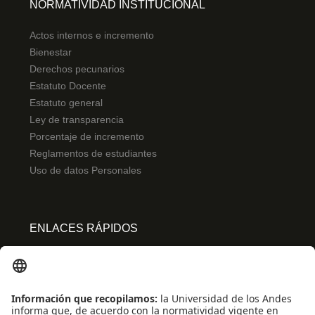
NORMATIVIDAD INSTITUCIONAL
Actos internos e incremento
Bienestar
Derechos pecunarios
Estatuto Docente
Estatuto general
Ley de transparencia
Porcentaje de incremento
Reglamentos de estudiantes
Uso de datos Personales
ENLACES RÁPIDOS
Centro de español
Conecta-TE
Convivencia y transparencia
Emergencias: Extensión 0000